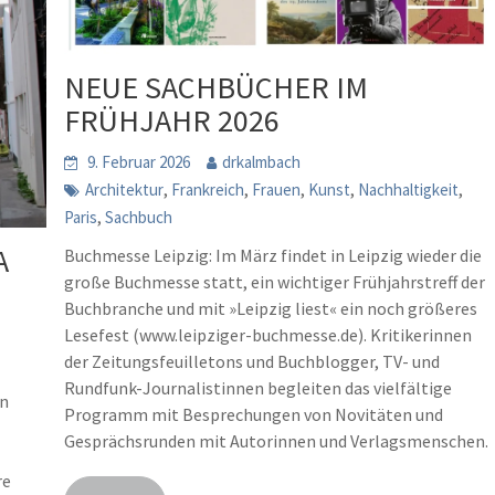
NEUE SACHBÜCHER IM
FRÜHJAHR 2026
9. Februar 2026
drkalmbach
,
,
,
,
,
Architektur
Frankreich
Frauen
Kunst
Nachhaltigkeit
,
Paris
Sachbuch
A
Buchmesse Leipzig: Im März findet in Leipzig wieder die
große Buchmesse statt, ein wichtiger Frühjahrstreff der
Buchbranche und mit »Leipzig liest« ein noch größeres
Lesefest (www.leipziger-buchmesse.de). Kritikerinnen
der Zeitungsfeuilletons und Buchblogger, TV- und
Rundfunk-Journalistinnen begleiten das vielfältige
en
Programm mit Besprechungen von Novitäten und
Gesprächsrunden mit Autorinnen und Verlagsmenschen.
re