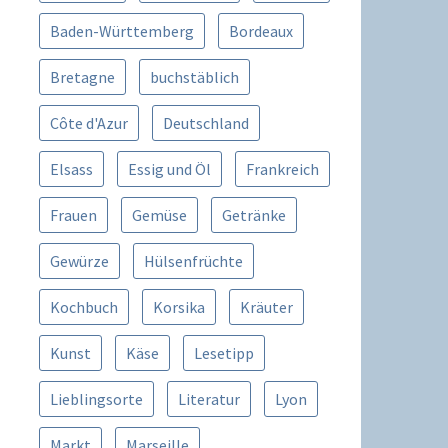
Baden-Württemberg
Bordeaux
Bretagne
buchstäblich
Côte d'Azur
Deutschland
Elsass
Essig und Öl
Frankreich
Frauen
Gemüse
Getränke
Gewürze
Hülsenfrüchte
Kochbuch
Korsika
Kräuter
Kunst
Käse
Lesetipp
Lieblingsorte
Literatur
Lyon
Markt
Marseille