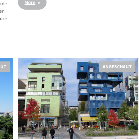
More
arde
gen
ndré
AUT
ANGESCHAUT