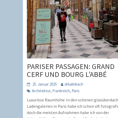
PARISER PASSAGEN: GRAND
CERF UND BOURG L’ABBÉ
25. Januar 2025
drkalmbach
,
,
Architektur
Frankreich
Paris
Luxuriöse Raumhöhe: In den schönen glasüberdac
Ladengalerien in Paris habe ich schon oft fotografi
doch die meisten Aufnahmen habe ich von der