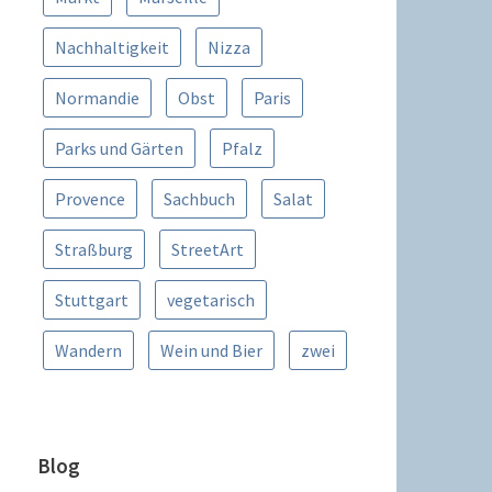
Nachhaltigkeit
Nizza
Normandie
Obst
Paris
Parks und Gärten
Pfalz
Provence
Sachbuch
Salat
Straßburg
StreetArt
Stuttgart
vegetarisch
Wandern
Wein und Bier
zwei
Blog