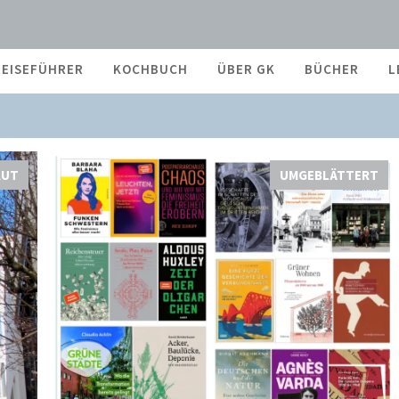
hitektur
REISEFÜHRER
KOCHBUCH
ÜBER GK
BÜCHER
L
AUT
UMGEBLÄTTERT