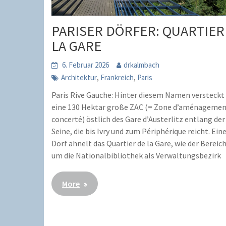
PARISER DÖRFER: QUARTIER
LA GARE
6. Februar 2026
drkalmbach
,
,
Architektur
Frankreich
Paris
Paris Rive Gauche: Hinter diesem Namen versteckt 
eine 130 Hektar große ZAC (= Zone d’aménageme
concerté) östlich des Gare d’Austerlitz entlang der
Seine, die bis Ivry und zum Périphérique reicht. Ei
Dorf ähnelt das Quartier de la Gare, wie der Bereic
um die Nationalbibliothek als Verwaltungsbezirk
More