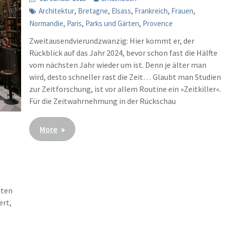
,
,
,
,
,
Architektur
Bretagne
Elsass
Frankreich
Frauen
,
,
,
Normandie
Paris
Parks und Gärten
Provence
Zweitausendvierundzwanzig: Hier kommt er, der
Rückblick auf das Jahr 2024, bevor schon fast die Hälfte
vom nächsten Jahr wieder um ist. Denn je älter man
wird, desto schneller rast die Zeit… Glaubt man Studien
zur Zeitforschung, ist vor allem Routine ein »Zeitkiller«.
Für die Zeitwahrnehmung in der Rückschau
More
hten
ert,