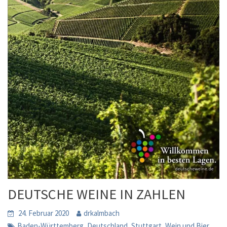
DEUTSCHE WEINE IN ZAHLEN
24. Februar 2020
drkalmbach
,
,
,
Baden-Württemberg
Deutschland
Stuttgart
Wein und Bier