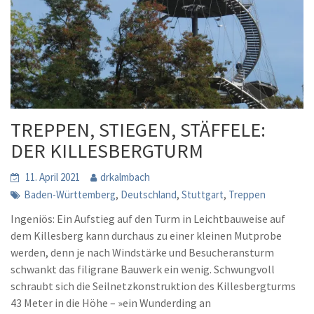
TREPPEN, STIEGEN, STÄFFELE:
DER KILLESBERGTURM
11. April 2021
drkalmbach
,
,
,
Baden-Württemberg
Deutschland
Stuttgart
Treppen
Ingeniös: Ein Aufstieg auf den Turm in Leichtbauweise auf
dem Killesberg kann durchaus zu einer kleinen Mutprobe
werden, denn je nach Windstärke und Besucheransturm
schwankt das filigrane Bauwerk ein wenig. Schwungvoll
schraubt sich die Seilnetzkonstruktion des Killesbergturms
43 Meter in die Höhe – »ein Wunderding an