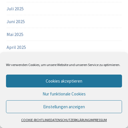
Juli 2025
Juni 2025
Mai 2025
April 2025
März 2025
Wir verwenden Cookies, um unsere Website und unseren Service zu optimieren.
Februar 2025
Cookies akzeptieren
Datenschutz und Cookies: Diese Website verwendet Cookies. Wenn du die
Januar 2025
Website weiterhin nutzt, stimmst du der Verwendung von Cookies zu.
Nur funktionale Cookies
Dezember 2024
Weitere Informationen, beispielsweise zur Kontrolle von Cookies, findest du
hier:
Cookie-Richtlinie
Einstellungen anzeigen
November 2024
COOKIE-RICHTLINIE
DATENSCHUTZERKLÄRUNG
IMPRESSUM
Oktober 2024