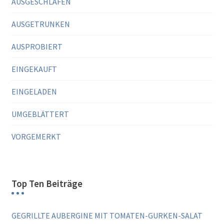
u
AUSGESCHLAFEN
n
AUSGETRUNKEN
g
d
AUSPROBIERT
e
EINGEKAUFT
r
B
EINGELADEN
e
UMGEBLÄTTERT
i
t
VORGEMERKT
r
ä
g
Top Ten Beiträge
e
GEGRILLTE AUBERGINE MIT TOMATEN-GURKEN-SALAT