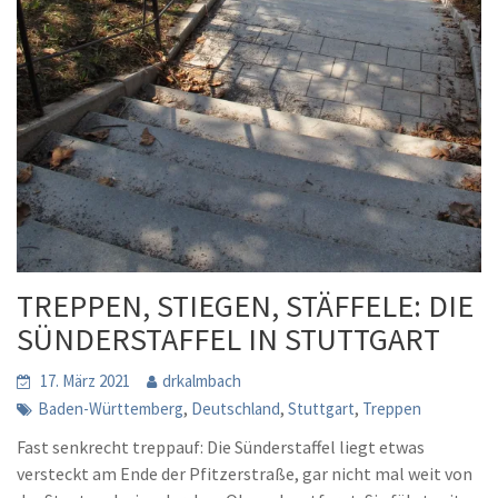
TREPPEN, STIEGEN, STÄFFELE: DIE
SÜNDERSTAFFEL IN STUTTGART
17. März 2021
drkalmbach
,
,
,
Baden-Württemberg
Deutschland
Stuttgart
Treppen
Fast senkrecht treppauf: Die Sünderstaffel liegt etwas
versteckt am Ende der Pfitzerstraße, gar nicht mal weit von