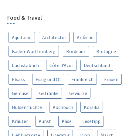
Food & Travel
Aquitaine
Architektur
Ardèche
Baden-Württemberg
Bordeaux
Bretagne
buchstäblich
Côte d'Azur
Deutschland
Elsass
Essig und Öl
Frankreich
Frauen
Gemüse
Getränke
Gewürze
Hülsenfrüchte
Kochbuch
Korsika
Kräuter
Kunst
Käse
Lesetipp
Lieblingsorte
Literatur
Lyon
Markt