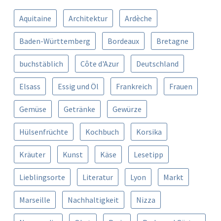
Aquitaine
Architektur
Ardèche
Baden-Württemberg
Bordeaux
Bretagne
buchstäblich
Côte d'Azur
Deutschland
Elsass
Essig und Öl
Frankreich
Frauen
Gemüse
Getränke
Gewürze
Hülsenfrüchte
Kochbuch
Korsika
Kräuter
Kunst
Käse
Lesetipp
Lieblingsorte
Literatur
Lyon
Markt
Marseille
Nachhaltigkeit
Nizza