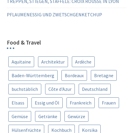
TREPPEN, STIEGEN, STÄFFELE: CROIX ROUSSE IN LYON
PFLAUMENESSIG UND ZWETSCHGENKETCHUP
Food & Travel
Aquitaine
Architektur
Ardèche
Baden-Württemberg
Bordeaux
Bretagne
buchstäblich
Côte d'Azur
Deutschland
Elsass
Essig und Öl
Frankreich
Frauen
Gemüse
Getränke
Gewürze
Hülsenfrüchte
Kochbuch
Korsika