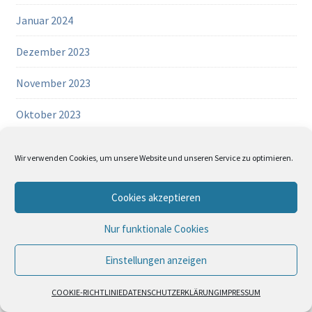
Januar 2024
Dezember 2023
November 2023
Oktober 2023
September 2023
Wir verwenden Cookies, um unsere Website und unseren Service zu optimieren.
August 2023
Cookies akzeptieren
Datenschutz und Cookies: Diese Website verwendet Cookies. Wenn du die
Juli 2023
Website weiterhin nutzt, stimmst du der Verwendung von Cookies zu.
Nur funktionale Cookies
Juni 2023
Weitere Informationen, beispielsweise zur Kontrolle von Cookies, findest du
hier:
Cookie-Richtlinie
Einstellungen anzeigen
Mai 2023
COOKIE-RICHTLINIE
DATENSCHUTZERKLÄRUNG
IMPRESSUM
April 2023