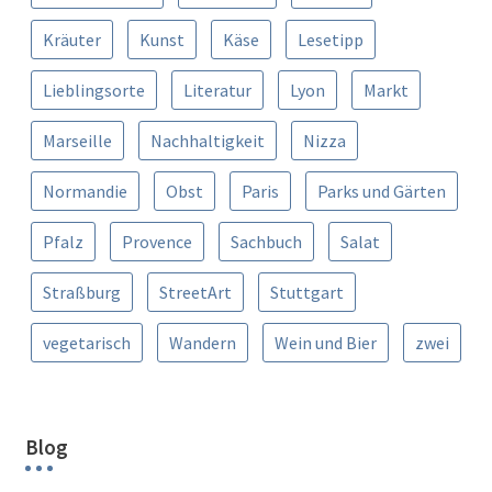
Kräuter
Kunst
Käse
Lesetipp
Lieblingsorte
Literatur
Lyon
Markt
Marseille
Nachhaltigkeit
Nizza
Normandie
Obst
Paris
Parks und Gärten
Pfalz
Provence
Sachbuch
Salat
Straßburg
StreetArt
Stuttgart
vegetarisch
Wandern
Wein und Bier
zwei
Blog