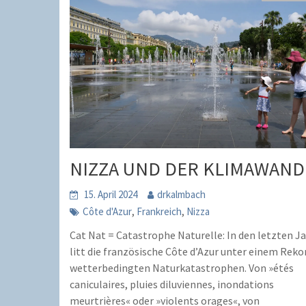
NIZZA UND DER KLIMAWAND
15. April 2024
drkalmbach
,
,
Côte d'Azur
Frankreich
Nizza
Cat Nat = Catastrophe Naturelle: In den letzten J
litt die französische Côte d’Azur unter einem Reko
wetterbedingten Naturkatastrophen. Von »étés
caniculaires, pluies diluviennes, inondations
meurtrières« oder »violents orages«, von