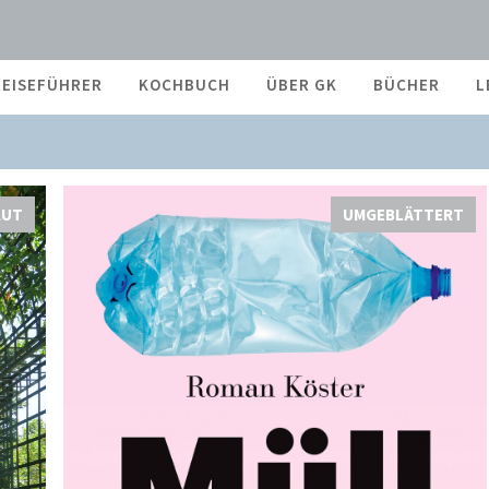
24
REISEFÜHRER
KOCHBUCH
ÜBER GK
BÜCHER
L
AUT
UMGEBLÄTTERT