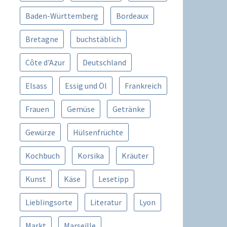
Baden-Württemberg
Bordeaux
Bretagne
buchstäblich
Côte d'Azur
Deutschland
Elsass
Essig und Öl
Frankreich
Frauen
Gemüse
Getränke
Gewürze
Hülsenfrüchte
Kochbuch
Korsika
Kräuter
Kunst
Käse
Lesetipp
Lieblingsorte
Literatur
Lyon
Markt
Marseille