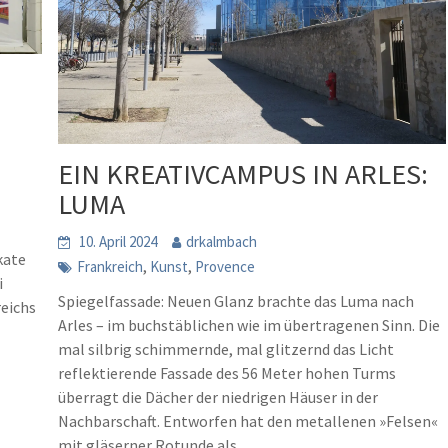
EIN KREATIVCAMPUS IN ARLES:
LUMA
10. April 2024
drkalmbach
kate
,
,
Frankreich
Kunst
Provence
i
Spiegelfassade: Neuen Glanz brachte das Luma nach
reichs
Arles – im buchstäblichen wie im übertragenen Sinn. Die
mal silbrig schimmernde, mal glitzernd das Licht
reflektierende Fassade des 56 Meter hohen Turms
überragt die Dächer der niedrigen Häuser in der
Nachbarschaft. Entworfen hat den metallenen »Felsen«
mit gläserner Rotunde als