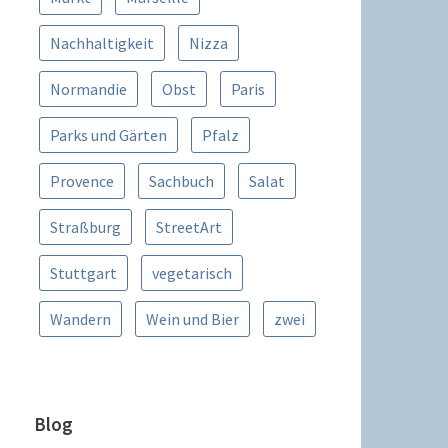
Nachhaltigkeit
Nizza
Normandie
Obst
Paris
Parks und Gärten
Pfalz
Provence
Sachbuch
Salat
Straßburg
StreetArt
Stuttgart
vegetarisch
Wandern
Wein und Bier
zwei
Blog