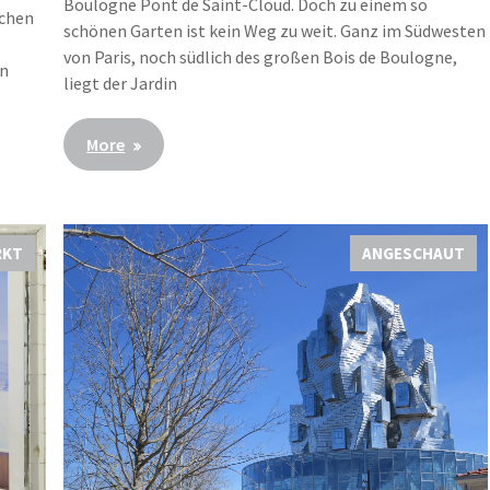
Boulogne Pont de Saint-Cloud. Doch zu einem so
ichen
schönen Garten ist kein Weg zu weit. Ganz im Südwesten
e
von Paris, noch südlich des großen Bois de Boulogne,
en
liegt der Jardin
More
RKT
ANGESCHAUT