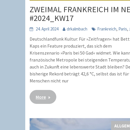
ZWEIMAL FRANKREICH IM N
#2024_KW17
,
,
24. April 2024
drkalmbach
Frankreich
Paris
Deutschlandfunk Kultur: Für »Zeitfragen« hat Bett
Kaps ein Feature produziert, das sich dem
Krisenszenario »Paris bei 50 Gad« widmet. Wie kann
französische Metropole bei steigenden Temperat
auch in Zukunft eine lebenswerte Stadt bleiben? D
bisherige Rekord beträgt 42,6 °C, selbst das ist für 
Menschen nicht nur
More
ALLGEM