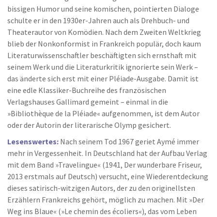
bissigen Humor und seine komischen, pointierten Dialoge
schulte er in den 1930er-Jahren auch als Drehbuch- und
Theaterautor von Komödien. Nach dem Zweiten Weltkrieg
blieb der Nonkonformist in Frankreich populär, doch kaum
Literaturwissenschaftler beschäftigten sich ernsthaft mit
seinem Werk und die Literaturkritik ignorierte sein Werk –
das änderte sich erst mit einer Pléiade-Ausgabe. Damit ist
eine edle Klassiker-Buchreihe des französischen
Verlagshauses Gallimard gemeint – einmal in die
»Bibliothèque de la Pléiade« aufgenommen, ist dem Autor
oder der Autorin der literarische Olymp gesichert.
Lesenswertes:
Nach seinem Tod 1967 geriet Aymé immer
mehr in Vergessenheit. In Deutschland hat der Aufbau Verlag
mit dem Band »Travelingue« (1941, Der wunderbare Friseur,
2013 erstmals auf Deutsch) versucht, eine Wiederentdeckung
dieses satirisch-witzigen Autors, der zu den originellsten
Erzählern Frankreichs gehört, möglich zu machen. Mit »Der
Weg ins Blaue« (»Le chemin des écoliers«), das vom Leben