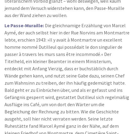
literarischem Vorbild glänzt – wohl deswegen, weil kaum
jemand dem Versuch widerstehen kann, den Passe-Muraille
aus der Wand ziehen zu wollen.
Le Passe-Muraille:
Die gleichnamige Erzählung von Marcel
Aymé, der auch selbst hier in der Rue Norvins am Montmartre
lebte, erschien 1943: »Il y avait à Montmartre un excellent
homme nommé Dutilleul qui possédait le don singulier de
passer à travers les murs sans être incommodé.« Der
Titelheld, ein kleiner Beamter in einem Ministerium,
entdeckt mit Anfang Vierzig, dass er buchstäblich durch
Wände gehen kann, und nutzt seine Gabe dazu, seinen Chef
zum Wahnsinn zu treiben, der ihn häufig gedemütigt hatte.
Bald geht er zu Einbrüchen über, und als er gefasst und ins
Gefängnis gesperrt wird, gestattet Dutilleul sich regelmäßig
Ausflüge ins Café, um von dort den Wärter um die
Begleichung der Rechnung zu bitten. Wie die Geschichte
ausgeht, soll hier nicht verraten werden. Seine letzte
Ruhestätte fand Marcel Aymé ganz in der Nähe, auf dem
kleinen Friedhof von Montmartre, dem Cimetière Saint-