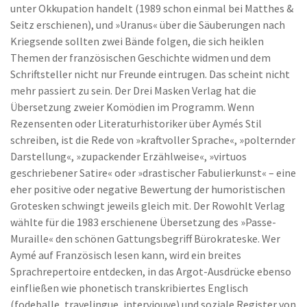
unter Okkupation handelt (1989 schon einmal bei Matthes &
Seitz erschienen), und »Uranus« über die Säuberungen nach
Kriegsende sollten zwei Bände folgen, die sich heiklen
Themen der französischen Geschichte widmen und dem
Schriftsteller nicht nur Freunde eintrugen. Das scheint nicht
mehr passiert zu sein. Der Drei Masken Verlag hat die
Übersetzung zweier Komödien im Programm. Wenn
Rezensenten oder Literaturhistoriker über Aymés Stil
schreiben, ist die Rede von »kraftvoller Sprache«, »polternder
Darstellung«, »zupackender Erzählweise«, »virtuos
geschriebener Satire« oder »drastischer Fabulierkunst« – eine
eher positive oder negative Bewertung der humoristischen
Grotesken schwingt jeweils gleich mit. Der Rowohlt Verlag
wählte für die 1983 erschienene Übersetzung des »Passe-
Muraille« den schönen Gattungsbegriff Bürokrateske. Wer
Aymé auf Französisch lesen kann, wird ein breites
Sprachrepertoire entdecken, in das Argot-Ausdrücke ebenso
einfließen wie phonetisch transkribiertes Englisch
(fodeballe, travelingue, interviouve) und soziale Register von