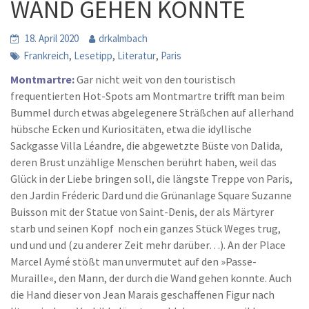
WAND GEHEN KONNTE
18. April 2020
drkalmbach
,
,
,
Frankreich
Lesetipp
Literatur
Paris
Montmartre:
Gar nicht weit von den touristisch
frequentierten Hot-Spots am Montmartre trifft man beim
Bummel durch etwas abgelegenere Sträßchen auf allerhand
hübsche Ecken und Kuriositäten, etwa die idyllische
Sackgasse Villa Léandre, die abgewetzte Büste von Dalida,
deren Brust unzählige Menschen berührt haben, weil das
Glück in der Liebe bringen soll, die längste Treppe von Paris,
den Jardin Fréderic Dard und die Grünanlage Square Suzanne
Buisson mit der Statue von Saint-Denis, der als Märtyrer
starb und seinen Kopf noch ein ganzes Stück Weges trug,
und und und (zu anderer Zeit mehr darüber…). An der Place
Marcel Aymé stößt man unvermutet auf den »Passe-
Muraille«, den Mann, der durch die Wand gehen konnte. Auch
die Hand dieser von Jean Marais geschaffenen Figur nach