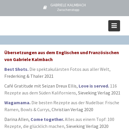
S
GABRIELE KALMBACH
k
Zwischenstopp
i
ÜBERSETZUNGEN
p
t
Home
BÜCHER
ÜBERSETZUNGEN
o
c
o
Übersetzungen aus dem Englischen und Französischen
n
von Gabriele Kalmbach
t
Best Shots.
Die spektakulärsten Fotos aus aller Welt,
e
Frederking & Thaler 2021
n
Café Gratitude mit Seizan Dreux Ellis,
Love is served.
116
t
Rezepte aus dem Süden Kaliforniens,
Sieveking Verlag 2021
Wagamama
.
Die besten Rezepte aus der Nudelbar. Frische
Ramen, Bowls & Currys,
Christian Verlag 2020
Darina Allen,
Come together
.
Alles aus einem Topf: 100
Rezepte, die glücklich machen,
Sieveking Verlag 2020