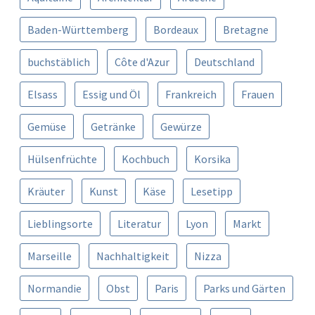
Baden-Württemberg
Bordeaux
Bretagne
buchstäblich
Côte d'Azur
Deutschland
Elsass
Essig und Öl
Frankreich
Frauen
Gemüse
Getränke
Gewürze
Hülsenfrüchte
Kochbuch
Korsika
Kräuter
Kunst
Käse
Lesetipp
Lieblingsorte
Literatur
Lyon
Markt
Marseille
Nachhaltigkeit
Nizza
Normandie
Obst
Paris
Parks und Gärten