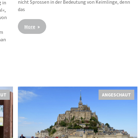
nicht Sprossen in der Bedeutung von Keimlinge, denn
 in
das
l«,
 von
More
om
man
AUT
ANGESCHAUT