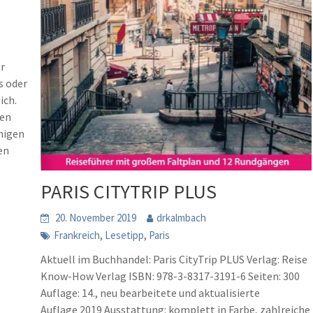
r
s oder
ich.
ren
inigen
en
PARIS CITYTRIP PLUS
20. November 2019
drkalmbach
,
,
Frankreich
Lesetipp
Paris
Aktuell im Buchhandel: Paris CityTrip PLUS Verlag: Reise
Know-How Verlag ISBN: 978-3-8317-3191-6 Seiten: 300
Auflage: 14., neu bearbeitete und aktualisierte
Auflage 2019 Ausstattung: komplett in Farbe, zahlreiche