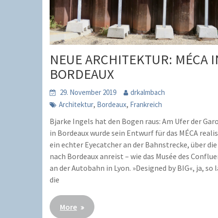
NEUE ARCHITEKTUR: MÉCA I
BORDEAUX
29. November 2019
drkalmbach
,
,
Architektur
Bordeaux
Frankreich
Bjarke Ingels hat den Bogen raus: Am Ufer der Gar
in Bordeaux wurde sein Entwurf für das MÉCA realis
ein echter Eyecatcher an der Bahnstrecke, über di
nach Bordeaux anreist – wie das Musée des Conflu
an der Autobahn in Lyon. »Designed by BIG«, ja, so 
die
More