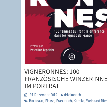
VIGNERONNES: 100
FRANZÖSISCHE WINZERINN
IM PORTRÄT
24. Dezember 2019
drkalmbach
,
,
,
,
Bordeaux
Elsass
Frankreich
Korsika
Wein und Bie