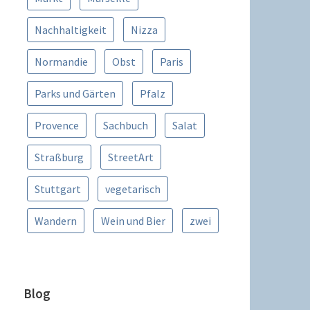
Nachhaltigkeit
Nizza
Normandie
Obst
Paris
Parks und Gärten
Pfalz
Provence
Sachbuch
Salat
Straßburg
StreetArt
Stuttgart
vegetarisch
Wandern
Wein und Bier
zwei
Blog