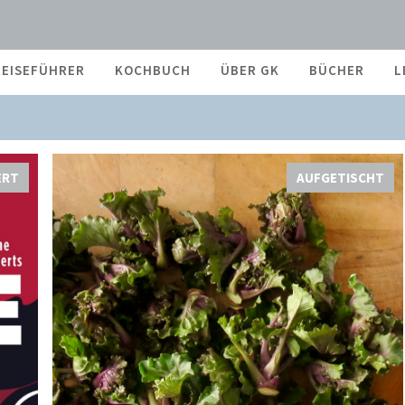
REISEFÜHRER
KOCHBUCH
ÜBER GK
BÜCHER
L
ERT
AUFGETISCHT