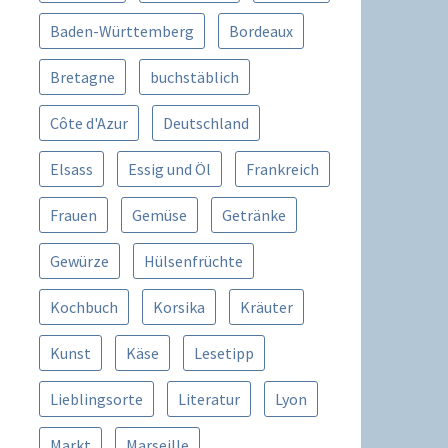
Baden-Württemberg
Bordeaux
Bretagne
buchstäblich
Côte d'Azur
Deutschland
Elsass
Essig und Öl
Frankreich
Frauen
Gemüse
Getränke
Gewürze
Hülsenfrüchte
Kochbuch
Korsika
Kräuter
Kunst
Käse
Lesetipp
Lieblingsorte
Literatur
Lyon
Markt
Marseille