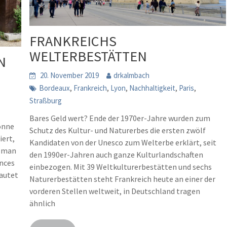
FRANKREICHS
WELTERBESTÄTTEN
N
20. November 2019
drkalmbach
,
,
,
,
,
Bordeaux
Frankreich
Lyon
Nachhaltigkeit
Paris
Straßburg
Bares Geld wert? Ende der 1970er-Jahre wurden zum
onne
Schutz des Kultur- und Naturerbes die ersten zwölf
iert,
Kandidaten von der Unesco zum Welterbe erklärt, seit
e man
den 1990er-Jahren auch ganze Kulturlandschaften
ences
einbezogen. Mit 39 Weltkulturerbestätten und sechs
lautet
Naturerbestätten steht Frankreich heute an einer der
vorderen Stellen weltweit, in Deutschland tragen
ähnlich