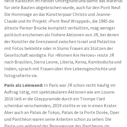
helle Kalkstein im Pariser Untergrund und damit das Material
für viele Bauten abgebrochen wurde, auch für den Pont Neuf.
Die Hommage an das Künstlerpaar Christo und Jeanne-
Claude und ihr Projekt »Pont Neuf Wrapped«, die 1985 die
älteste Pariser Brücke komplett verhüllten, mag weniger
politisch erscheinen als frühere Aktionen von JR, bei denen
der Künstler die Grenzwand zwischen Israel und Palästina
mit Fotos beklebte oder in Slums Frauen als Stützen der
Gesellschaft würdigte. Für »Women Are Heroes« reiste JR
nach Brasilien, Sierra Leone, Liberia, Kenia, Kambodscha und
Indien, sprach mit Frauen über ihre Lebensgeschichte und
fotografierte sie.
Paris als Leinwand:
In Paris war JR schon recht häufig im
Auftrag tätig, mit spektakulären Aktionen wie am Louvre:
2016 ließ er die Glaspyramide durch ein Trompe l’œil
scheinbar verschwinden, 2019 stellte er sie in einen Krater.
Aber auch an Palais de Tokyo, Palais de la Porte Dorée, Oper
und Panthéon waren seine Arbeiten schon zu sehen. Die
Paste-ups während der Renovierung des Pantheons im