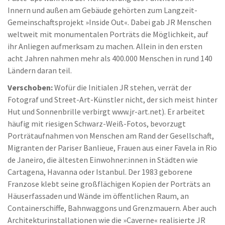
Innern und außen am Gebäude gehörten zum Langzeit-
Gemeinschaftsprojekt »Inside Out«. Dabei gab JR Menschen
weltweit mit monumentalen Porträts die Möglichkeit, auf
ihr Anliegen aufmerksam zu machen. Allein in den ersten
acht Jahren nahmen mehr als 400.000 Menschen in rund 140
Ländern daran teil.
Verschoben:
Wofür die Initialen JR stehen, verrät der
Fotograf und Street-Art-Künstler nicht, der sich meist hinter
Hut und Sonnenbrille verbirgt www.jr-art.net). Er arbeitet
häufig mit riesigen Schwarz-Weiß-Fotos, bevorzugt
Porträtaufnahmen von Menschen am Rand der Gesellschaft,
Migranten der Pariser Banlieue, Frauen aus einer Favela in Rio
de Janeiro, die ältesten Einwohner:innen in Städten wie
Cartagena, Havanna oder Istanbul. Der 1983 geborene
Franzose klebt seine großflächigen Kopien der Porträts an
Häuserfassaden und Wände im öffentlichen Raum, an
Containerschiffe, Bahnwaggons und Grenzmauern. Aber auch
Architekturinstallationen wie die »Caverne« realisierte JR