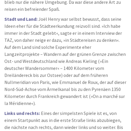
blieb nur die nähere Umgebung. Da war diese andere Art zu
reisen ein befreiender Spaß.
Stadt und Land:
Joël Henry war selbst bewusst, dass seine
Ideen eher für die Städteerkundung reizvoll sind. »Ich habe
immer in der Stadt gelebt«, sagte er in einem Interview der
TAZ, von daher neige er dazu, »in Städtereisen zu denken«.
Auf dem Land sind solche Experimente eher
Langzeitprojekte – Wandern auf der grünen Grenze zwischen
Ost- und Westdeutschland wie Andreas Kieling (»Ein
deutscher Wandersommer« – 1400 Kilometer vom
Dreiländereck bis zur Ostsee) oder auf dem früheren
Nullmeridian von Paris, wie Emmanuel de Roux, der auf dieser
Nord-Süd-Achse vom Ärmelkanal bis zu den Pyrenäen 1350
Kilometer durch Frankreich gewandert ist (»On a marché sur
la Méridienne«).
Links und rechts:
Eines der simpelsten Spiele ist es, von
einem Startpunkt aus in die erste Straße links abzubiegen,
die nächste nach rechts, dann wieder links und so weiter. Bis