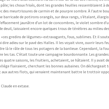
âle; les choux frisés, dont les grandes feuilles ressemblaient à d
vec des meurtrissures de carmin et de pourpre sombre. À l’autre bou
e barricade de potirons orangés, sur deux rangs, s’étalant, élargis
’effacement jaunâtre d’un lot de concombres, le violet sombre d’un
 deuil, laissaient encore quelques trous de ténèbres au milieu des 
t «ces gredins de légumes» extravagants, fous, sublimes. Et il soute
i dire adieu sur le pavé des Halles. Il les voyait vivre, ouvrir leurs 
ndre là le râle de tous les potagers de la banlieue. Cependant, la fo
ntre les tas. C’était toute une campagne bourdonnante. Les grande
 quatre saisons, les fruitiers, achetaient, se hâtaient. Il y avait 
ollége flairaient, cherchant les bonnes aubaines. On déchargeait 
aux autres flots, qui venaient maintenant battre le trottoir opposé
Claude en extase.