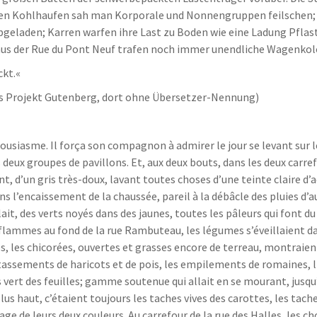
i den Kohlhaufen sah man Korporale und Nonnengruppen feilschen
geladen; Karren warfen ihre Last zu Boden wie eine Ladung Pflaste
 aus der Rue du Pont Neuf trafen noch immer unendliche Wagenkol
ckt.«
es Projekt Gutenberg, dort ohne Übersetzer-Nennung)
usiasme. Il força son compagnon à admirer le jour se levant sur le
 deux groupes de pavillons. Et, aux deux bouts, dans les deux carre
nt, d’un gris très-doux, lavant toutes choses d’une teinte claire 
ans l’encaissement de la chaussée, pareil à la débâcle des pluies 
lait, des verts noyés dans des jaunes, toutes les pâleurs qui font du 
 flammes au fond de la rue Rambuteau, les légumes s’éveillaient 
oles, les chicorées, ouvertes et grasses encore de terreau, montraie
ntassements de haricots et de pois, les empilements de romaines, li
 vert des feuilles; gamme soutenue qui allait en se mourant, jusqu
plus haut, c’étaient toujours les taches vives des carottes, les ta
lage de leurs deux couleurs. Au carrefour de la rue des Halles, les