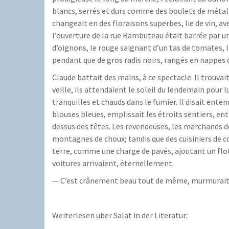
blancs, serrés et durs comme des boulets de métal p
changeait en des floraisons superbes, lie de vin, a
l’ouverture de la rue Rambuteau était barrée par un
d’oignons, le rouge saignant d’un tas de tomates, l
pendant que de gros radis noirs, rangés en nappes de
Claude battait des mains, à ce spectacle. Il trouvai
veille, ils attendaient le soleil du lendemain pour lu
tranquilles et chauds dans le fumier. Il disait ente
blouses bleues, emplissait les étroits sentiers, e
dessus des têtes. Les revendeuses, les marchands des
montagnes de choux; tandis que des cuisiniers de c
terre, comme une charge de pavés, ajoutant un flot 
voitures arrivaient, éternellement.
— C’est crânement beau tout de même, murmurait 
Weiterlesen über Salat in der Literatur: