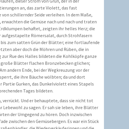
aufen, dieser Strom von Grün, der in der
erungen an, das zarte Violett, das fast
 von schillernder Seide verleihen. In dem Maße,
, erwachten die Gemüse nach und nach und traten
rdklumpen behaftet, zeigten ihr helles Herz; die
r aufgestapelte Römersalat, durch Strohfasern
is zum satten Grün der Blätter; eine fortlaufende
etzten aber doch die Möhren und Rüben, die in
 zur Rue des Halles bildeten die Kohlköpfe ganze
n große Blätter flachen Bronzebecken glichen;
 Am andern Ende, bei der Wegkreuzung vor der
perrt, die ihre Bäuche wölbten; da und dort
 Partie Gurken, das Dunkelviolett eines Stapels
brechenden Tages bildeten.
 verrückt. Und er behauptete, dass sie nicht tot
 Lebewohl zu sagen. Er sah sie leben, ihre Blätter
gärten der Umgegend zu hören. Doch inzwischen
fade zwischen den Gemüsebergen. Es war ein Stück
traßenhändler, die Wiederverkäuferinnen und die