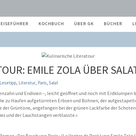
REISEFÜHRER
KOCHBUCH
ÜBER GK
BÜCHER
L
TERATOUR: EMILE ZOLA ÜBER SALAT
TOUR: EMILE ZOLA ÜBER SALA
,
,
,
Lesetipp
Literatur
Paris
Salat
enzahn und Endivien –, leicht geöffnet und noch mit Erdklumpen be
die zu Haufen aufgetürmten Erbsen und Bohnen, der aufgestapelt
er Grüntöne, angefangen bei der grünen Lackfarbe der Schoten b
ies und der Lauchstangen verblasste.«
oman »Der Bauch von Paris« (Le Ventre de Paris) von Emile Zola 