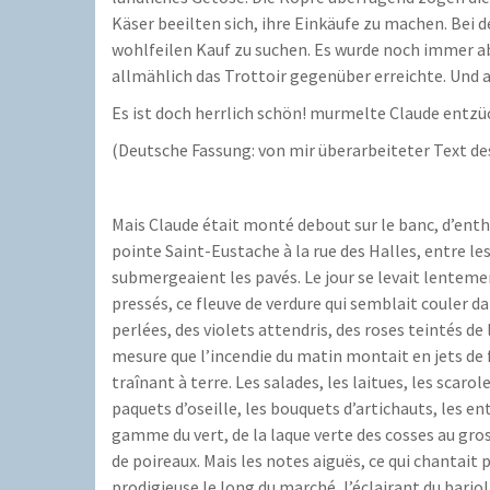
Käser beeilten sich, ihre Einkäufe zu machen. Be
wohlfeilen Kauf zu suchen. Es wurde noch immer ab
allmählich das Trottoir gegenüber erreichte. Und
Es ist doch herrlich schön! murmelte Claude entzü
(Deutsche Fassung: von mir überarbeiteter Text d
Mais Claude était monté debout sur le banc, d’entho
pointe Saint-Eustache à la rue des Halles, entre les
submergeaient les pavés. Le jour se levait lenteme
pressés, ce fleuve de verdure qui semblait couler d
perlées, des violets attendris, des roses teintés de 
mesure que l’incendie du matin montait en jets de
traînant à terre. Les salades, les laitues, les scar
paquets d’oseille, les bouquets d’artichauts, les e
gamme du vert, de la laque verte des cosses au gros
de poireaux. Mais les notes aiguës, ce qui chantait 
prodigieuse le long du marché, l’éclairant du bario