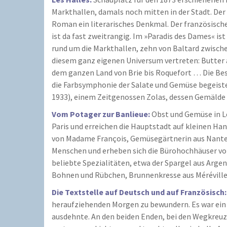
Markthallen, damals noch mitten in der Stadt. Der
Roman ein literarisches Denkmal. Der französische 
ist da fast zweitrangig. Im »Paradis des Dames« is
rund um die Markthallen, zehn von Baltard zwischen
diesem ganz eigenen Universum vertreten: Butter a
dem ganzen Land von Brie bis Roquefort … Die Bes
die Farbsymphonie der Salate und Gemüse begeister
1933), einem Zeitgenossen Zolas, dessen Gemälde »
Vom Potager zur Banlieue:
Obst und Gemüse in L
Paris und erreichen die Hauptstadt auf kleinen H
von Madame François, Gemüsegärtnerin aus Nanterr
Menschen und erheben sich die Bürohochhäuser vo
beliebte Spezialitäten, etwa der Spargel aus Argen
Bohnen und Rübchen, Brunnenkresse aus Méréville
Die Textstelle auf Deutsch und auf Französisch:
heraufziehenden Morgen zu bewundern. Es war ein M
ausdehnte. An den beiden Enden, bei den Wegkreuz