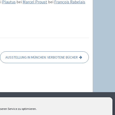
i
Plautus
bei
Marcel Proust
bei
François Rabelais
AUSSTELLUNG IN MÜNCHEN: VERBOTENE BÜCHER
lich geschützt. Bitte kontaktieren Sie mich,
eren Service zu optimieren.