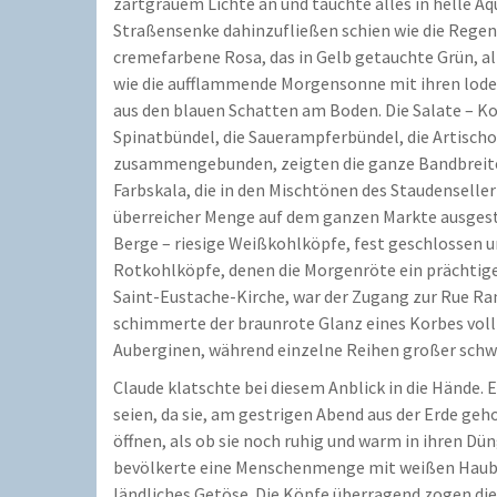
zartgrauem Lichte an und tauchte alles in helle Aq
Straßensenke dahinzufließen schien wie die Regenm
cremefarbene Rosa, das in Gelb getauchte Grün, al
wie die aufflammende Morgensonne mit ihren lode
aus den blauen Schatten am Boden. Die Salate – Ko
Spinatbündel, die Sauerampferbündel, die Artisch
zusammengebunden, zeigten die ganze Bandbreite d
Farbskala, die in den Mischtönen des Staudenselle
überreicher Menge auf dem ganzen Markte ausgestr
Berge – riesige Weißkohlköpfe, fest geschlossen u
Rotkohlköpfe, denen die Morgenröte ein prächtige
Saint-Eustache-Kirche, war der Zugang zur Rue Ram
schimmerte der braunrote Glanz eines Korbes voll 
Auberginen, während einzelne Reihen großer schwa
Claude klatschte bei diesem Anblick in die Hände. 
seien, da sie, am gestrigen Abend aus der Erde geh
öffnen, als ob sie noch ruhig und warm in ihren 
bevölkerte eine Menschenmenge mit weißen Hauben
ländliches Getöse. Die Köpfe überragend zogen di