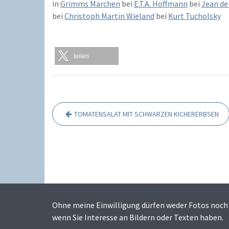
in
Grimms Märchen
bei
E.T.A. Hoffmann
bei
Jean de
bei
Christoph Martin Wieland
bei
Kurt Tucholsky
teilen
TOMATENSALAT MIT SCHWARZEN KICHERERBSEN
B
e
i
t
r
a
Ohne meine Einwilligung dürfen weder Fotos noch 
g
wenn Sie Interesse an Bildern oder Texten haben.
s