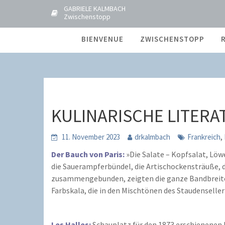
S
GABRIELE KALMBACH
Zwischenstopp
k
Blog
i
BIENVENUE
ZWISCHENSTOPP
p
KULINARISCHE LI
t
Home
UMGEBLÄTTERT
o
c
o
n
KULINARISCHE LITERA
t
e
,
11. November 2023
drkalmbach
Frankreich
n
t
Der Bauch von Paris:
»Die Salate – Kopfsalat, Löw
die Sauerampferbündel, die Artischockensträuße, 
zusammengebunden, zeigten die ganze Bandbreite d
Farbskala, die in den Mischtönen des Staudenseller
Les Halles:
Schauplatz für den 1873 erschienenen R