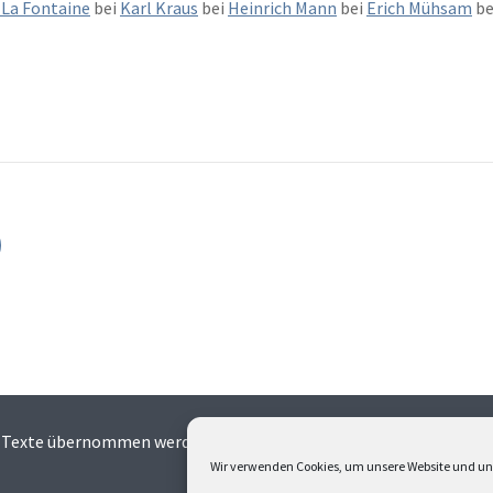
 La Fontaine
bei
Karl Kraus
bei
Heinrich Mann
bei
Erich Mühsam
be
Texte übernommen werden. Alle Fotos und Texte sind urheberrecht
Wir verwenden Cookies, um unsere Website und uns