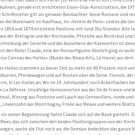
 kühnen, gerade erst errichteten Eisen-Glas-Konstruktion, die 19
Schriftsteller gilt als genauer Beobachter: Seine Romane sind re
t es die Warenwelt im Kaufhaus, im »Ventre de Paris« sind es die 
 1854 und 1874 errichtete Pavillons mit rund 35o Ständen. Alle la
us der Bretagne und der Normandie, Pfirsiche aus Montreuil und d
chreibung der Gerüche und des Aussehens der Käsesorten ist daru
t den Maler Claude, eine der Romanfiguren. Ähnlich ging es wohl
Le Carreau des Halles« (Musée des Beaux Arts, Le Havre) aus dem 
es Halles stammen zu dieser Zeit zu mehr als 90 Prozent noch 
andkarren, Pferdewagen und auf Booten über die Seine. Florent, 
e, in Les Halles an. Wo im 19. Jahrhundert noch Ackerflächen be
n La Défense. Unzählige Gemüsesorten aus der Ile de France und
teuil, Wirsing aus Pontoise und Lauch aus Gennevillers, runde und
, Löwenzahn aus Montmagny, Frisée aus Meaux und weitere Blatts
»In seiner Begeisterung hatte Claude sich auf die Bank gestellt.
eer, das sich zwischen den beiden Pavillongruppen von der Kirche
ungen, wuchs die Flut noch an; die Gemüse bedeckten das ganze S