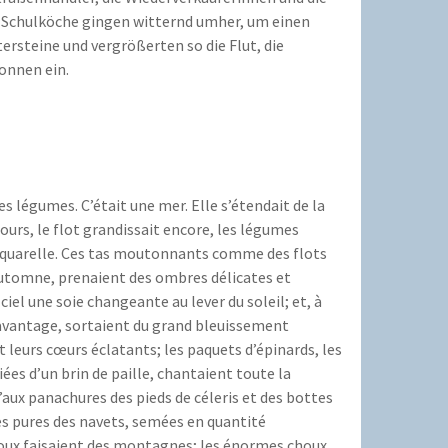
; Schulköche gingen witternd umher, um einen
rsteine und vergrößerten so die Flut, die
onnen ein.
s légumes. C’était une mer. Elle s’étendait de la
fours, le flot grandissait encore, les légumes
d’aquarelle. Ces tas moutonnants comme des flots
d’automne, prenaient des ombres délicates et
ciel une soie changeante au lever du soleil; et, à
davantage, sortaient du grand bleuissement
nt leurs cœurs éclatants; les paquets d’épinards, les
ées d’un brin de paille, chantaient toute la
’aux panachures des pieds de céleris et des bottes
ches pures des navets, semées en quantité
 choux faisaient des montagnes; les énormes choux