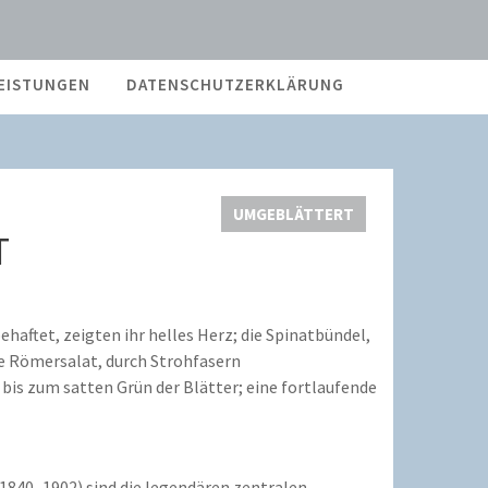
EISTUNGEN
DATENSCHUTZERKLÄRUNG
UMGEBLÄTTERT
T
haftet, zeigten ihr helles Herz; die Spinatbündel,
e Römersalat, durch Strohfasern
is zum satten Grün der Blätter; eine fortlaufende
(1840–1902) sind die legendären zentralen