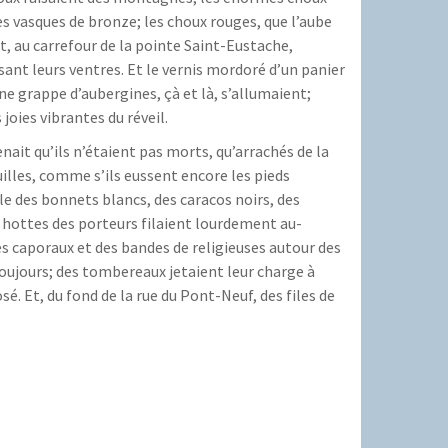
es vasques de bronze; les choux rouges, que l’aube
t, au carrefour de la pointe Saint-Eustache,
sant leurs ventres. Et le vernis mordoré d’un panier
e grappe d’aubergines, çà et là, s’allumaient;
joies vibrantes du réveil.
nait qu’ils n’étaient pas morts, qu’arrachés de la
feuilles, comme s’ils eussent encore les pieds
ule des bonnets blancs, des caracos noirs, des
s hottes des porteurs filaient lourdement au-
des caporaux et des bandes de religieuses autour des
toujours; des tombereaux jetaient leur charge à
. Et, du fond de la rue du Pont-Neuf, des files de