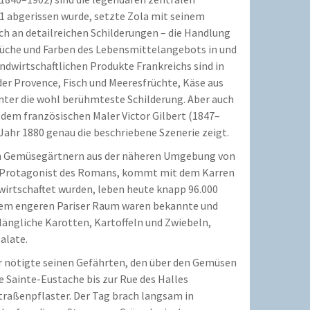
71 abgerissen wurde, setzte Zola mit seinem
ich an detailreichen Schilderungen – die Handlung
Gerüche und Farben des Lebensmittelangebots in und
ndwirtschaftlichen Produkte Frankreichs sind in
er Provence, Fisch und Meeresfrüchte, Käse aus
nter die wohl berühmteste Schilderung. Aber auch
 dem französischen Maler Victor Gilbert (1847–
Jahr 1880 genau die beschriebene Szenerie zeigt.
von Gemüsegärtnern aus der näheren Umgebung von
der Protagonist des Romans, kommt mit dem Karren
wirtschaftet wurden, leben heute knapp 96.000
 dem engeren Pariser Raum waren bekannte und
 längliche Karotten, Kartoffeln und Zwiebeln,
alate.
 Er nötigte seinen Gefährten, den über den Gemüsen
 Sainte-Eustache bis zur Rue des Halles
traßenpflaster. Der Tag brach langsam in