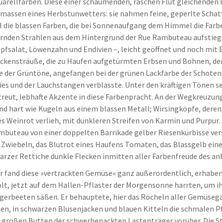
uarellfarben. Diese einer schäumenden, raschen Flut gleichenden H
assen eines Herbstunwetters: sie nahmen feine, geperlte Schatti
l die blassen Farben, die bei Sonnenaufgang dem Himmel die Farbe
rnden Strahlen aus dem Hintergrund der Rue Rambuteau aufstieg
pfsalat, Löwenzahn und Endivien –, leicht geöffnet und noch mit E
ockensträuße, die zu Haufen aufgetürmten Erbsen und Bohnen, de
er Grüntöne, angefangen bei der grünen Lackfarbe der Schoten b
ries und der Lauchstangen verblasste. Unter den kräftigen Tönen s
eut, lebhafte Akzente in diese Farbenpracht. An der Wegkreuzung
nd hart wie Kugeln aus einem blassen Metall; Wirsingköpfe, dere
s Weinrot verlieh, mit dunkleren Streifen von Karmin und Purpur.
buteau von einer doppelten Barrikade gelber Riesenkürbisse vers
Zwiebeln, das Blutrot eines Haufens Tomaten, das Blassgelb einer
rzer Rettiche dunkle Flecken inmitten aller Farbenfreude des an
Er fand diese »vertrackten Gemüse« ganz außerordentlich, erhaben,
olt, jetzt auf dem Hallen-Pflaster der Morgensonne harrten, um ihr
Düngerbeeten säßen. Er behauptete, hier das Röcheln aller Gemüse
, in schwarzen Blusenjacken und blauen Kitteln die schmalen P
e großen Butten der schwerbepackten Lastenträger vorüber. Die S