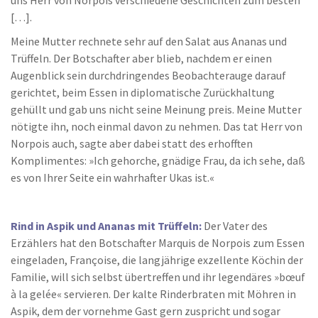
uns Herr von Norpois verschiedene Geschichten zum besten
[…].
Meine Mutter rechnete sehr auf den Salat aus Ananas und
Trüffeln. Der Botschafter aber blieb, nachdem er einen
Augenblick sein durchdringendes Beobachterauge darauf
gerichtet, beim Essen in diplomatische Zurückhaltung
gehüllt und gab uns nicht seine Meinung preis. Meine Mutter
nötigte ihn, noch einmal davon zu nehmen. Das tat Herr von
Norpois auch, sagte aber dabei statt des erhofften
Komplimentes: »Ich gehorche, gnädige Frau, da ich sehe, daß
es von Ihrer Seite ein wahrhafter Ukas ist.«
Rind in Aspik und Ananas mit Trüffeln:
Der Vater des
Erzählers hat den Botschafter Marquis de Norpois zum Essen
eingeladen, Françoise, die langjährige exzellente Köchin der
Familie, will sich selbst übertreffen und ihr legendäres »bœuf
à la gelée« servieren. Der kalte Rinderbraten mit Möhren in
Aspik, dem der vornehme Gast gern zuspricht und sogar