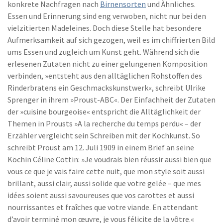
konkrete Nachfragen nach
Birnensorten
und Ähnliches.
Essen und Erinnerung sind eng verwoben, nicht nur bei den
vielzitierten Madeleines. Doch diese Stelle hat besondere
Aufmerksamkeit auf sich gezogen, weil es im chiffrierten Bild
ums Essen und zugleich um Kunst geht. Während sich die
erlesenen Zutaten nicht zu einer gelungenen Komposition
verbinden, »entsteht aus den alltäglichen Rohstoffen des
Rinderbratens ein Geschmackskunstwerk«, schreibt Ulrike
Sprenger in ihrem »Proust-ABC«. Der Einfachheit der Zutaten
der »cuisine bourgeoise« entspricht die Alltäglichkeit der
Themen in Prousts »A la recherche du temps perdu« – der
Erzähler vergleicht sein Schreiben mit der Kochkunst. So
schreibt Proust am 12. Juli 1909 in einem Brief an seine
Köchin Céline Cottin: »Je voudrais bien réussir aussi bien que
vous ce que je vais faire cette nuit, que mon style soit aussi
brillant, aussi clair, aussi solide que votre gelée – que mes
idées soient aussi savoureuses que vos carottes et aussi
nourrissantes et fraîches que votre viande. En attendant
d’avoir terminé mon œuvre, je vous félicite de la vôtre.«