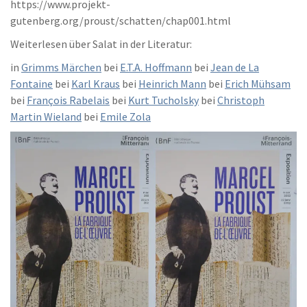
https://www.projekt-
gutenberg.org/proust/schatten/chap001.html
Weiterlesen über Salat in der Literatur:
in
Grimms Märchen
bei
E.T.A. Hoffmann
bei
Jean de La
Fontaine
bei
Karl Kraus
bei
Heinrich Mann
bei
Erich Mühsam
bei
François Rabelais
bei
Kurt Tucholsky
bei
Christoph
Martin Wieland
bei
Emile Zola