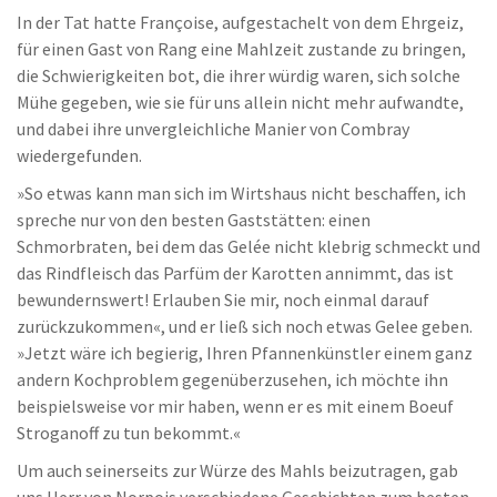
In der Tat hatte Françoise, aufgestachelt von dem Ehrgeiz,
für einen Gast von Rang eine Mahlzeit zustande zu bringen,
die Schwierigkeiten bot, die ihrer würdig waren, sich solche
Mühe gegeben, wie sie für uns allein nicht mehr aufwandte,
und dabei ihre unvergleichliche Manier von Combray
wiedergefunden.
»So etwas kann man sich im Wirtshaus nicht beschaffen, ich
spreche nur von den besten Gaststätten: einen
Schmorbraten, bei dem das Gelée nicht klebrig schmeckt und
das Rindfleisch das Parfüm der Karotten annimmt, das ist
bewundernswert! Erlauben Sie mir, noch einmal darauf
zurückzukommen«, und er ließ sich noch etwas Gelee geben.
»Jetzt wäre ich begierig, Ihren Pfannenkünstler einem ganz
andern Kochproblem gegenüberzusehen, ich möchte ihn
beispielsweise vor mir haben, wenn er es mit einem Boeuf
Stroganoff zu tun bekommt.«
Um auch seinerseits zur Würze des Mahls beizutragen, gab