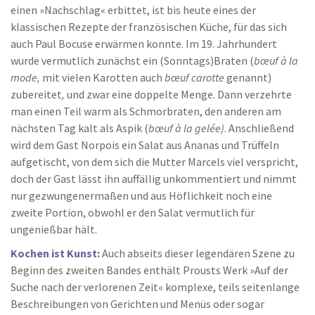
einen »Nachschlag« erbittet, ist bis heute eines der
klassischen Rezepte der französischen Küche, für das sich
auch Paul Bocuse erwärmen konnte. Im 19. Jahrhundert
wurde vermutlich zunächst ein (Sonntags)Braten (
bœuf à la
mode,
mit vielen Karotten auch
bœuf carotte
genannt)
zubereitet
,
und zwar eine doppelte Menge. Dann verzehrte
man einen Teil warm als Schmorbraten, den anderen am
nächsten Tag kalt als Aspik (
bœuf à la gelée)
. Anschließend
wird dem Gast Norpois ein Salat aus Ananas und Trüffeln
aufgetischt, von dem sich die Mutter Marcels viel verspricht,
doch der Gast lässt ihn auffällig unkommentiert und nimmt
nur gezwungenermaßen und aus Höflichkeit noch eine
zweite Portion, obwohl er den Salat vermutlich für
ungenießbar hält.
Kochen ist Kunst:
Auch abseits dieser legendären Szene zu
Beginn des zweiten Bandes enthält Prousts Werk »Auf der
Suche nach der verlorenen Zeit« komplexe, teils seitenlange
Beschreibungen von Gerichten und Menüs oder sogar