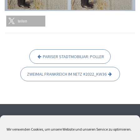
teilen
PARISER STADTMOBILIAR: POLLER
B
e
ZWEIMAL FRANKREICH IM NETZ #2022_KW36
i
t
r
a
g
Ohne meine Einwilligung dürfen weder Fotos noch Texte
s
übernommen werden. Alle Fotos und Texte sind
Wir verwenden Cookies, um unsere Website und unseren Service zu optimieren.
urheberrechtlich geschützt. Bitte kontaktieren Sie mich,
n
wenn Sie Interesse an Bildern oder Texten haben.