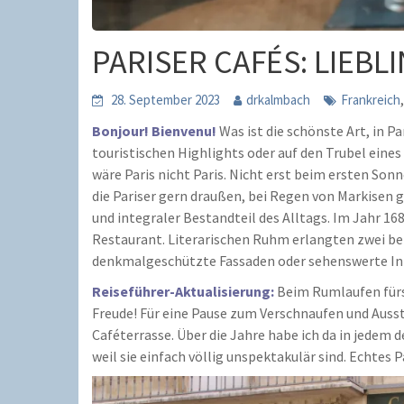
PARISER CAFÉS: LIEB
28. September 2023
drkalmbach
Frankreich
Bonjour! Bienvenu!
Was ist die schönste Art, in P
touristischen Highlights oder auf den Trubel ein
wäre Paris nicht Paris. Nicht erst beim ersten Son
die Pariser gern draußen, bei Regen von Markisen 
und integraler Bestandteil des Alltags. Im Jahr 16
Restaurant. Literarischen Ruhm erlangten zwei be
denkmalgeschützte Fassaden oder sehenswerte Int
Reiseführer-Aktualisierung:
Beim Rumlaufen fürs 
Freude! Für eine Pause zum Verschnaufen und Auss
Caféterrasse. Über die Jahre habe ich da in jedem
weil sie einfach völlig unspektakulär sind. Echtes Pa