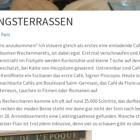
LINGSTERRASSEN
,
Paris
aris anzukommen? Ich steuere gleich als erstes eine einladende Café
es bunten Wochenmarkts, ist dabei egal. Erstmal verschnaufen u
nenstrahl im Frühjahr werden Korbstühle und kleine Tische auf den
geschützt, bei Kälte von Heizpilzen gewärmt. Untrennbar sind Café
84 eröffnete ein Sizilianer das erste Café, Signor Procopio. Heute
nachbarte Cafés am Boulevard Saint-Germain, das Café de Flore 
erieurs, tauchen in Filmen oder Romanen auf.
Recherchieren komme ich oft auf rund 25.000 Schritte, das dürften
trecken der müden Beine steht mir dann gar nicht der Sinn nach 
 der 20. Arrondissements eine Lieblingsadresse gefunden. Manche s
riser Flair ist trotzdem inklusive, denn viel zu schauen gibt es übe