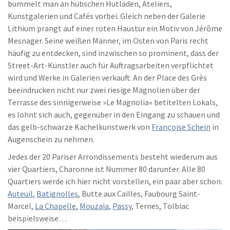
bummelt man an hübschen Hutläden, Ateliers,
Kunstgalerien und Cafés vorbei. Gleich neben der Galerie
Lithium prangt auf einer roten Haustür ein Motiv von Jérôme
Mesnager. Seine weißen Männer, im Osten von Paris recht
häufig zu entdecken, sind inzwischen so prominent, dass der
Street-Art-Künstler auch für Auftragsarbeiten verpflichtet
wird und Werke in Galerien verkauft. An der Place des Grès
beeindrucken nicht nur zwei riesige Magnolien über der
Terrasse des sinnigerweise »Le Magnolia« betitelten Lokals,
es lohnt sich auch, gegenüber in den Eingang zu schauen und
das gelb-schwarze Kachelkunstwerk von
Françoise Schein
in
Augenschein zu nehmen.
Jedes der 20 Pariser Arrondissements besteht wiederum aus
vier Quartiers, Charonne ist Nummer 80 darunter. Alle 80
Quartiers werde ich hier nicht vorstellen, ein paar aber schon:
Auteuil
,
Batignolles
, Butte aux Cailles, Faubourg Saint-
Marcel,
La Chapelle
,
Mouzaia
,
Passy
, Ternes, Tolbiac
beispielsweise…