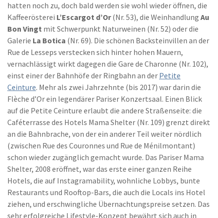
hatten noch zu, doch bald werden sie wohl wieder öffnen, die
Kaffeerösterei
L’Escargot d’Or
(Nr. 53), die Weinhandlung
Au
Bon Vingt
mit Schwerpunkt Naturweinen (Nr. 52) oder die
Galerie
La Botica
(Nr. 69). Die schönen Backsteinvillen an der
Rue de Lesseps verstecken sich hinter hohen Mauern,
vernachlässigt wirkt dagegen die Gare de Charonne (Nr. 102),
einst einer der Bahnhöfe der Ringbahn an der
Petite
Ceinture
. Mehr als zwei Jahrzehnte (bis 2017) war darin die
Flèche d’Or ein legendärer Pariser Konzertsaal. Einen Blick
auf die Petite Ceinture erlaubt die andere Straßenseite: die
Caféterrasse des Hotels Mama Shelter (Nr. 109) grenzt direkt
an die Bahnbrache, von der ein anderer Teil weiter nördlich
(zwischen Rue des Couronnes und Rue de Ménilmontant)
schon wieder zugänglich gemacht wurde. Das Pariser Mama
Shelter, 2008 eröffnet, war das erste einer ganzen Reihe
Hotels, die auf Instagramability, wohnliche Lobbys, bunte
Restaurants und Rooftop-Bars, die auch die Locals ins Hotel
ziehen, und erschwingliche Übernachtungspreise setzen. Das
sehr erfolgreiche Lifestyle-Konzept bewährt sich auch in