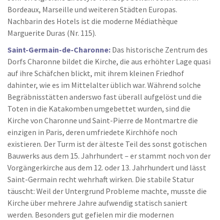
Bordeaux, Marseille und weiteren Städten Europas.
Nachbarin des Hotels ist die moderne Médiathèque
Marguerite Duras (Nr. 115).
Saint-Germain-de-Charonne:
Das historische Zentrum des
Dorfs Charonne bildet die Kirche, die aus erhöhter Lage quasi
auf ihre Schäfchen blickt, mit ihrem kleinen Friedhof
dahinter, wie es im Mittelalter üblich war. Während solche
Begräbnisstätten anderswo fast überall aufgelöst und die
Toten in die Katakomben umgebettet wurden, sind die
Kirche von Charonne und Saint-Pierre de Montmartre die
einzigen in Paris, deren umfriedete Kirchhöfe noch
existieren. Der Turm ist der älteste Teil des sonst gotischen
Bauwerks aus dem 15. Jahrhundert – er stammt noch von der
Vorgängerkirche aus dem 12. oder 13. Jahrhundert und lässt
Saint-Germain recht wehrhaft wirken. Die stabile Statur
täuscht: Weil der Untergrund Probleme machte, musste die
Kirche über mehrere Jahre aufwendig statisch saniert
werden. Besonders gut gefielen mir die modernen