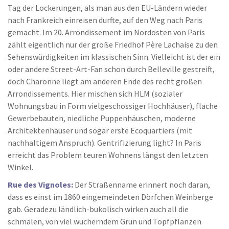
Tag der Lockerungen, als man aus den EU-Ländern wieder
nach Frankreich einreisen durfte, auf den Weg nach Paris
gemacht. Im 20. Arrondissement im Nordosten von Paris
zählt eigentlich nur der große Friedhof Père Lachaise zu den
Sehenswürdigkeiten im klassischen Sinn. Vielleicht ist der ein
oder andere Street-Art-Fan schon durch Belleville gestreift,
doch Charonne liegt am anderen Ende des recht großen
Arrondissements. Hier mischen sich HLM (sozialer
Wohnungsbau in Form vielgeschossiger Hochhäuser), flache
Gewerbebauten, niedliche Puppenhäuschen, moderne
Architektenhäuser und sogar erste Ecoquartiers (mit
nachhaltigem Anspruch). Gentrifizierung light? In Paris
erreicht das Problem teuren Wohnens längst den letzten
Winkel.
Rue des Vignoles:
Der Straßenname erinnert noch daran,
dass es einst im 1860 eingemeindeten Dörfchen Weinberge
gab. Geradezu ländlich-bukolisch wirken auch all die
schmalen, von viel wucherndem Grün und Topfpflanzen