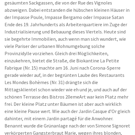
gesäumten Sackgassen, die von der Rue des Vignoles
abzweigen. Dabei entstanden die hübschen kleinen Häuser in
der Impasse Poule, Impasse Bergamo oder Impasse Satan
Ende des 19. Jahrhunderts als Arbeiterquartiere im Zuge der
Industrialisierung und Bebauung dieses Viertels. Heute sind
sie begehrte Immobilien, auch wenn man sich wundert, wie
viele Pariser der urbanen Wohnumgebung solche
Provinzidylle vorziehen. Gleich drei Möglichkeiten,
einzukehren, bietet die Straße, die Biokantine La Petite
Fabrique (Nr. 15) machte am 16. Juni nach Corona-Sperre
gerade wieder auf, in der begrünten Laube des Restaurants
Les Mondes Bohèmes (Nr. 31) drängte sich die
Mittagsklientel schon wieder wie eh und je, und auch auf der
schönen Terrasse des Bistros 20emeArt war kein Platz mehr
frei. Der kleine Platz unter Bäumen ist aber auch wirklich
eine kleine Pause wert. Wie auch der Jardin Casque d’Or gleich
dahinter, mit einem Jardin partagé für die Anwohner.
Benannt wurde die Grünanlage nach der von Simone Signoret
verkörperten Gangsterbraut Marie, wegen ihres blonden,