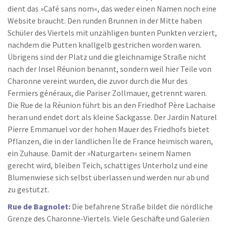
dient das »Café sans nom«, das weder einen Namen noch eine
Website braucht. Den runden Brunnen in der Mitte haben
Schüler des Viertels mit unzähligen bunten Punkten verziert,
nachdem die Putten knallgelb gestrichen worden waren.
Übrigens sind der Platz und die gleichnamige Straße nicht
nach der Insel Réunion benannt, sondern weil hier Teile von
Charonne vereint wurden, die zuvor durch die Mur des
Fermiers généraux, die Pariser Zollmauer, getrennt waren.
Die Rue de la Réunion führt bis an den Friedhof Père Lachaise
heran und endet dort als kleine Sackgasse. Der Jardin Naturel
Pierre Emmanuel vor der hohen Mauer des Friedhofs bietet
Pflanzen, die in der ländlichen Île de France heimisch waren,
ein Zuhause. Damit der »Naturgarten« seinem Namen
gerecht wird, bleiben Teich, schattiges Unterholz und eine
Blumenwiese sich selbst überlassen und werden nur ab und
zu gestutzt.
Rue de Bagnolet:
Die befahrene Straße bildet die nördliche
Grenze des Charonne-Viertels. Viele Geschäfte und Galerien