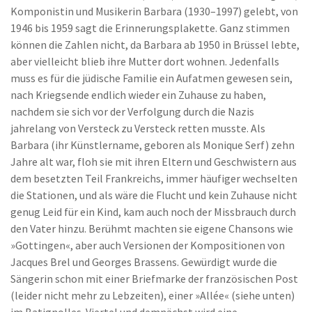
Komponistin und Musikerin Barbara (1930–1997) gelebt, von
1946 bis 1959 sagt die Erinnerungsplakette. Ganz stimmen
können die Zahlen nicht, da Barbara ab 1950 in Brüssel lebte,
aber vielleicht blieb ihre Mutter dort wohnen. Jedenfalls
muss es für die jüdische Familie ein Aufatmen gewesen sein,
nach Kriegsende endlich wieder ein Zuhause zu haben,
nachdem sie sich vor der Verfolgung durch die Nazis
jahrelang von Versteck zu Versteck retten musste. Als
Barbara (ihr Künstlername, geboren als Monique Serf) zehn
Jahre alt war, floh sie mit ihren Eltern und Geschwistern aus
dem besetzten Teil Frankreichs, immer häufiger wechselten
die Stationen, und als wäre die Flucht und kein Zuhause nicht
genug Leid für ein Kind, kam auch noch der Missbrauch durch
den Vater hinzu. Berühmt machten sie eigene Chansons wie
»Gottingen«, aber auch Versionen der Kompositionen von
Jacques Brel und Georges Brassens. Gewürdigt wurde die
Sängerin schon mit einer Briefmarke der französischen Post
(leider nicht mehr zu Lebzeiten), einer »Allée« (siehe unten)