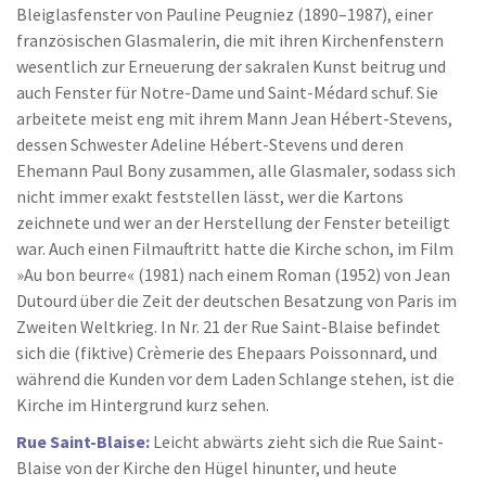
Bleiglasfenster von Pauline Peugniez (1890–1987), einer
französischen Glasmalerin, die mit ihren Kirchenfenstern
wesentlich zur Erneuerung der sakralen Kunst beitrug und
auch Fenster für Notre-Dame und Saint-Médard schuf. Sie
arbeitete meist eng mit ihrem Mann Jean Hébert-Stevens,
dessen Schwester Adeline Hébert-Stevens und deren
Ehemann Paul Bony zusammen, alle Glasmaler, sodass sich
nicht immer exakt feststellen lässt, wer die Kartons
zeichnete und wer an der Herstellung der Fenster beteiligt
war. Auch einen Filmauftritt hatte die Kirche schon, im Film
»Au bon beurre« (1981) nach einem Roman (1952) von Jean
Dutourd über die Zeit der deutschen Besatzung von Paris im
Zweiten Weltkrieg. In Nr. 21 der Rue Saint-Blaise befindet
sich die (fiktive) Crèmerie des Ehepaars Poissonnard, und
während die Kunden vor dem Laden Schlange stehen, ist die
Kirche im Hintergrund kurz sehen.
Rue Saint-Blaise:
Leicht abwärts zieht sich die Rue Saint-
Blaise von der Kirche den Hügel hinunter, und heute