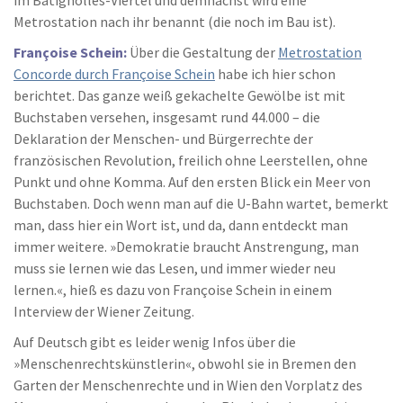
im Batignolles-Viertel und demnächst wird eine
Metrostation nach ihr benannt (die noch im Bau ist).
Françoise Schein:
Über die Gestaltung der
Metrostation
Concorde durch Françoise Schein
habe ich hier schon
berichtet. Das ganze weiß gekachelte Gewölbe ist mit
Buchstaben versehen, insgesamt rund 44.000 – die
Deklaration der Menschen- und Bürgerrechte der
französischen Revolution, freilich ohne Leerstellen, ohne
Punkt und ohne Komma. Auf den ersten Blick ein Meer von
Buchstaben. Doch wenn man auf die U-Bahn wartet, bemerkt
man, dass hier ein Wort ist, und da, dann entdeckt man
immer weitere. »Demokratie braucht Anstrengung, man
muss sie lernen wie das Lesen, und immer wieder neu
lernen.«, hieß es dazu von Françoise Schein in einem
Interview der Wiener Zeitung.
Auf Deutsch gibt es leider wenig Infos über die
»Menschenrechtskünstlerin«, obwohl sie in Bremen den
Garten der Menschenrechte und in Wien den Vorplatz des