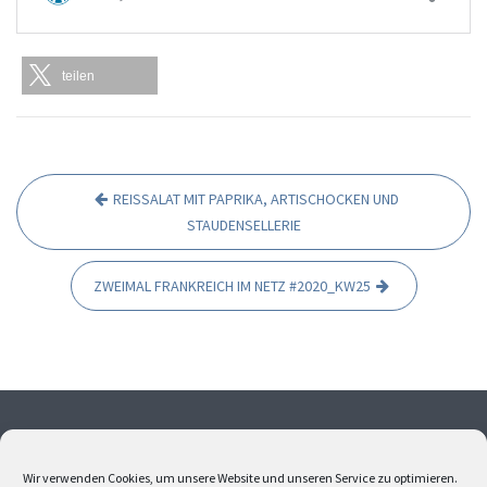
teilen
REISSALAT MIT PAPRIKA, ARTISCHOCKEN UND
B
STAUDENSELLERIE
e
i
ZWEIMAL FRANKREICH IM NETZ #2020_KW25
t
r
a
g
s
Ohne meine Einwilligung dürfen weder Fotos noch Texte
übernommen werden. Alle Fotos und Texte sind
n
Wir verwenden Cookies, um unsere Website und unseren Service zu optimieren.