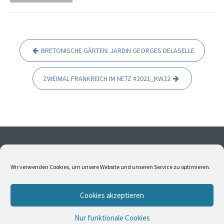
BRETONISCHE GÄRTEN: JARDIN GEORGES DELASELLE
B
e
ZWEIMAL FRANKREICH IM NETZ #2021_KW22
i
t
r
a
g
Ohne meine Einwilligung dürfen weder Fotos noch Texte
s
übernommen werden. Alle Fotos und Texte sind
Wir verwenden Cookies, um unsere Website und unseren Service zu optimieren.
urheberrechtlich geschützt. Bitte kontaktieren Sie mich,
n
wenn Sie Interesse an Bildern oder Texten haben.
a
Cookies akzeptieren
v
i
Nur funktionale Cookies