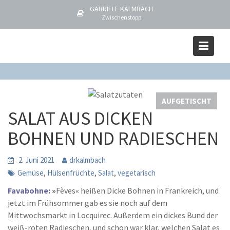
S
GABRIELE KALMBACH
k
Zwischenstopp
i
Blog
p
Home
AUFGETISCHT
t
SALAT AUS DICKEN BOHNEN UND RADIESCHEN
o
c
o
AUFGETISCHT
n
SALAT AUS DICKEN
t
e
BOHNEN UND RADIESCHEN
n
t
2. Juni 2021
drkalmbach
,
,
,
Gemüse
Hülsenfrüchte
Salat
vegetarisch
Favabohne:
»
Fèves« heißen Dicke Bohnen in Frankreich, und
jetzt im Frühsommer gab es sie noch auf dem
Mittwochsmarkt in Locquirec. Außerdem ein dickes Bund der
weiß-roten Radieschen, und schon war klar, welchen Salat es