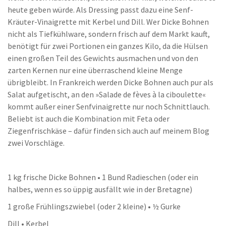
heute geben würde. Als Dressing passt dazu eine Senf-
Kräuter-Vinaigrette mit Kerbel und Dill. Wer Dicke Bohnen
nicht als Tiefkühlware, sondern frisch auf dem Markt kauft,
benötigt für zwei Portionen ein ganzes Kilo, da die Hülsen
einen großen Teil des Gewichts ausmachen und von den
zarten Kernen nur eine überraschend kleine Menge
übrigbleibt. In Frankreich werden Dicke Bohnen auch pur als
Salat aufgetischt, an den »Salade de fèves à la ciboulette«
kommt außer einer Senfvinaigrette nur noch Schnittlauch.
Beliebt ist auch die Kombination mit Feta oder
Ziegenfrischkäse – dafür finden sich auch auf meinem Blog
zwei Vorschläge.
1 kg frische Dicke Bohnen • 1 Bund Radieschen (oder ein
halbes, wenn es so üppig ausfällt wie in der Bretagne)
1 große Frühlingszwiebel (oder 2 kleine) • ½ Gurke
Dill • Kerbel