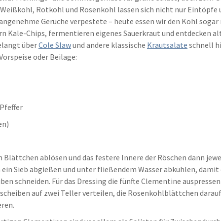
 Weißkohl, Rotkohl und Rosenkohl lassen sich nicht nur Eintöpfe 
nangenehme Gerüche verpestete – heute essen wir den Kohl sogar r
ern Kale-Chips, fermentieren eigenes Sauerkraut und entdecken a
gelangt über
Cole Slaw
und andere klassische
Krautsalate
schnell h
Vorspeise oder Beilage:
 Pfeffer
en)
 Blättchen ablösen und das festere Innere der Röschen dann jewe
 ein Sieb abgießen und unter fließendem Wasser abkühlen, damit 
ben schneiden. Für das Dressing die fünfte Clementine auspressen 
scheiben auf zwei Teller verteilen, die Rosenkohlblättchen darau
eren.