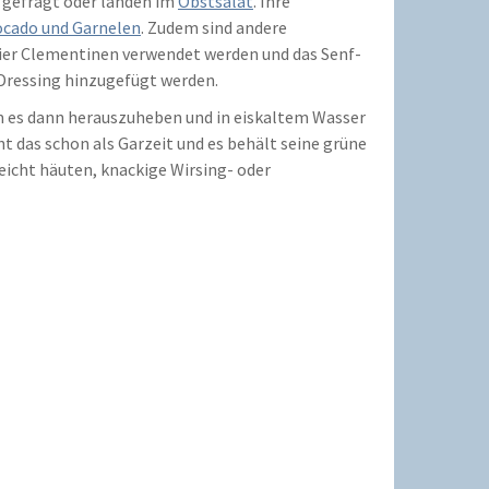
h gefragt oder landen im
Obstsalat
. Ihre
ocado und Garnelen
. Zudem sind andere
 hier Clementinen verwendet werden und das Senf-
Dressing hinzugefügt werden.
 es dann herauszuheben und in eiskaltem Wasser
 das schon als Garzeit und es behält seine grüne
leicht häuten, knackige Wirsing- oder