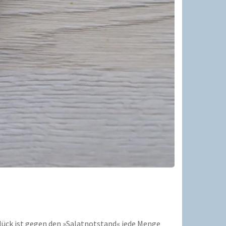
lück ist gegen den »Salatnotstand« jede Menge