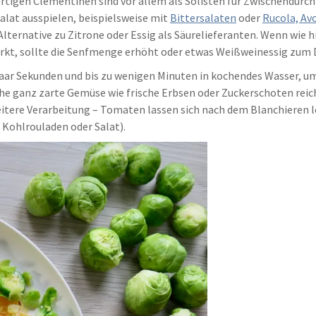
rtigen Clementinen sind vor allem als Solisten für Zwischendurc
alat ausspielen, beispielsweise mit
Bittersalaten
oder
Rucola, Av
 Alternative zu Zitrone oder Essig als Säurelieferanten. Wenn wie
kt, sollte die Senfmenge erhöht oder etwas Weißweinessig zum 
ar Sekunden und bis zu wenigen Minuten in kochendes Wasser, um
e ganz zarte Gemüse wie frische Erbsen oder Zuckerschoten reicht
 weitere Verarbeitung – Tomaten lassen sich nach dem Blanchieren 
Kohlrouladen oder Salat).