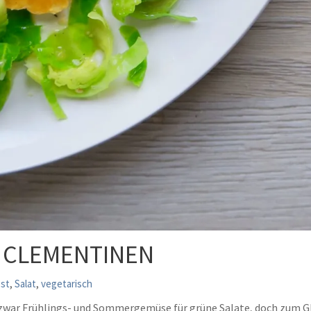
 CLEMENTINEN
,
,
st
Salat
vegetarisch
n zwar Frühlings- und Sommergemüse für grüne Salate, doch zum G