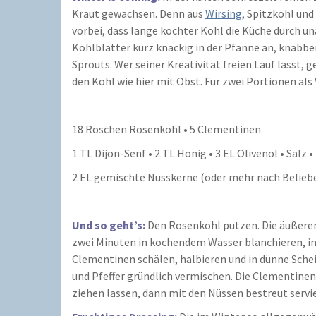
Kraut gewachsen. Denn aus
Wirsing
, Spitzkohl und
vorbei, dass lange kochter Kohl die Küche durch u
Kohlblätter kurz knackig in der Pfanne an, knabb
Sprouts. Wer seiner Kreativität freien Lauf lässt, 
den Kohl wie hier mit Obst. Für zwei Portionen als 
18 Röschen Rosenkohl • 5 Clementinen
1 TL Dijon-Senf • 2 TL Honig • 3 EL Olivenöl • Salz •
2 EL gemischte Nusskerne (oder mehr nach Belieb
Und so geht’s:
Den Rosenkohl putzen. Die äußeren
zwei Minuten in kochendem Wasser blanchieren, in
Clementinen schälen, halbieren und in dünne Schei
und Pfeffer gründlich vermischen. Die Clementinen
ziehen lassen, dann mit den Nüssen bestreut servi