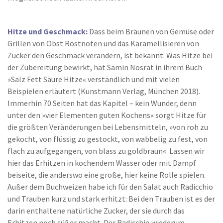
Hitze und Geschmack:
Dass beim Bräunen von Gemüse oder
Grillen von Obst Röstnoten und das Karamellisieren von
Zucker den Geschmack verändern, ist bekannt. Was Hitze bei
der Zubereitung bewirkt, hat Samin Nosrat in ihrem Buch
»Salz Fett Säure Hitze« verständlich und mit vielen
Beispielen erläutert (Kunstmann Verlag, München 2018).
Immerhin 70 Seiten hat das Kapitel – kein Wunder, denn
unter den »vier Elementen guten Kochens« sorgt Hitze für
die größten Veränderungen bei Lebensmitteln, »von roh zu
gekocht, von flüssig zu gestockt, von wabbelig zu fest, von
flach zu aufgegangen, von blass zu goldbraun«. Lassen wir
hier das Erhitzen in kochendem Wasser oder mit Dampf
beiseite, die anderswo eine große, hier keine Rolle spielen.
Außer dem Buchweizen habe ich für den Salat auch Radicchio
und Trauben kurz und stark erhitzt: Bei den Trauben ist es der
darin enthaltene natürliche Zucker, der sie durch das
Erhitzen noch süßer macht. Der Radicchio wiederum