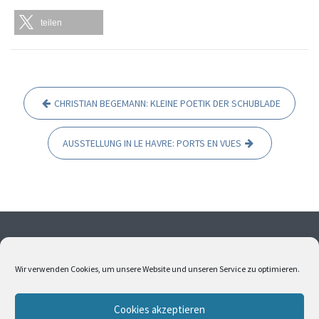
teilen
CHRISTIAN BEGEMANN: KLEINE POETIK DER SCHUBLADE
B
e
AUSSTELLUNG IN LE HAVRE: PORTS EN VUES
i
t
r
a
g
Ohne meine Einwilligung dürfen weder Fotos noch Texte
s
übernommen werden. Alle Fotos und Texte sind
Wir verwenden Cookies, um unsere Website und unseren Service zu optimieren.
urheberrechtlich geschützt. Bitte kontaktieren Sie mich,
n
wenn Sie Interesse an Bildern oder Texten haben.
a
Cookies akzeptieren