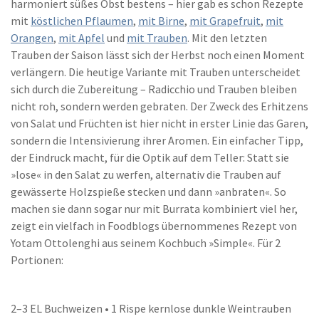
harmoniert süßes Obst bestens – hier gab es schon Rezepte
mit
köstlichen Pflaumen
,
mit Birne
,
mit Grapefruit
,
mit
Orangen
,
mit Apfel
und
mit Trauben
. Mit den letzten
Trauben der Saison lässt sich der Herbst noch einen Moment
verlängern. Die heutige Variante mit Trauben unterscheidet
sich durch die Zubereitung – Radicchio und Trauben bleiben
nicht roh, sondern werden gebraten. Der Zweck des Erhitzens
von Salat und Früchten ist hier nicht in erster Linie das Garen,
sondern die Intensivierung ihrer Aromen. Ein einfacher Tipp,
der Eindruck macht, für die Optik auf dem Teller: Statt sie
»lose« in den Salat zu werfen, alternativ die Trauben auf
gewässerte Holzspieße stecken und dann »anbraten«. So
machen sie dann sogar nur mit Burrata kombiniert viel her,
zeigt ein vielfach in Foodblogs übernommenes Rezept von
Yotam Ottolenghi aus seinem Kochbuch »Simple«. Für 2
Portionen:
2–3 EL Buchweizen • 1 Rispe kernlose dunkle Weintrauben