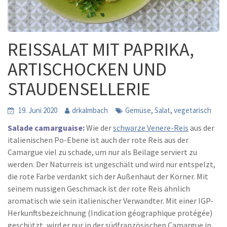
REISSALAT MIT PAPRIKA,
ARTISCHOCKEN UND
STAUDENSELLERIE
,
,
19. Juni 2020
drkalmbach
Gemüse
Salat
vegetarisch
Salade camarguaise:
Wie der
schwarze Venere-Reis
aus der
italienischen Po-Ebene ist auch der rote Reis aus der
Camargue viel zu schade, um nur als Beilage serviert zu
werden. Der Naturreis ist ungeschält und wird nur entspelzt,
die rote Farbe verdankt sich der Außenhaut der Körner. Mit
seinem nussigen Geschmack ist der rote Reis ähnlich
aromatisch wie sein italienischer Verwandter. Mit einer IGP-
Herkunftsbezeichnung (Indication géographique protégée)
geschützt, wird er nur in der südfranzösischen Camargue in