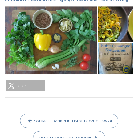
teilen
ZWEIMAL FRANKREICH IM NETZ #2020_KW24
B
e