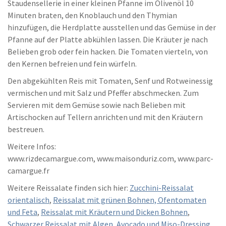
Staudensellerie in einer kleinen Pfanne im Olivenöl 10
Minuten braten, den Knoblauch und den Thymian
hinzufügen, die Herdplatte ausstellen und das Gemüse in der
Pfanne auf der Platte abkühlen lassen. Die Kräuter je nach
Belieben grob oder fein hacken. Die Tomaten vierteln, von
den Kernen befreien und fein würfeln.
Den abgekühlten Reis mit Tomaten, Senf und Rotweinessig
vermischen und mit Salz und Pfeffer abschmecken. Zum
Servieren mit dem Gemüse sowie nach Belieben mit
Artischocken auf Tellern anrichten und mit den Kräutern
bestreuen.
Weitere Infos:
www.rizdecamargue.com, www.maisonduriz.com, www.parc-
camargue.fr
Weitere Reissalate finden sich hier:
Zucchini-Reissalat
orientalisch
,
Reissalat mit grünen Bohnen, Ofentomaten
und Feta
,
Reissalat mit Kräutern und Dicken Bohnen
,
Schwarzer Reissalat mit Algen, Avocado und Miso-Dressing