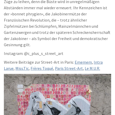
Züge zu leihen, denn die Büste wird in unregelmäßigen
Abständen immer mal wieder erneuert. Ihr Kennzeichen ist
der »bonnet phrygien«, die Jakobinermütze der
Französischen Revolution, die – trotz ähnlicher
Zipfelmützen bei Schlümpfen, Mainzelmännchen und
Gartenzwergen und trotz der späteren Schreckensherrschaft
der Jakobiner – als Symbol der Freiheit und demokratischer
Gesinnung gilt.
Instagram: @c_plus_s_street_art
Weitere Beiträge zur Street-Art in Paris:
Ememem
,
Intra
Larue
,
Miss.Tic
,
Frères Toqué
,
Paris Street-Art
,
Le M.U.R.