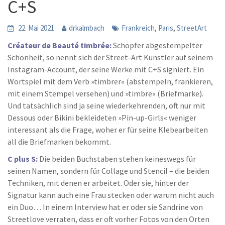
C+S
,
,
22. Mai 2021
drkalmbach
Frankreich
Paris
StreetArt
Créateur de Beauté timbrée:
Schöpfer abgestempelter
Schönheit, so nennt sich der Street-Art Künstler auf seinem
Instagram-Account, der seine Werke mit C+S signiert. Ein
Wortspiel mit dem Verb »timbrer« (abstempeln, frankieren,
mit einem Stempel versehen) und »timbre« (Briefmarke).
Und tatsächlich sind ja seine wiederkehrenden, oft nur mit
Dessous oder Bikini bekleideten »Pin-up-Girls« weniger
interessant als die Frage, woher er für seine Klebearbeiten
all die Briefmarken bekommt.
C plus S:
Die beiden Buchstaben stehen keineswegs für
seinen Namen, sondern für Collage und Stencil – die beiden
Techniken, mit denen er arbeitet. Oder sie, hinter der
Signatur kann auch eine Frau stecken oder warum nicht auch
ein Duo… In einem Interview hat er oder sie Sandrine von
Streetlove verraten, dass er oft vorher Fotos von den Orten