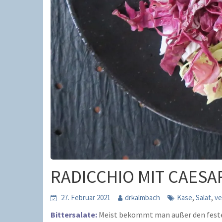
RADICCHIO MIT CAESA
,
,
27. Februar 2021
drkalmbach
Käse
Salat
ve
Bittersalate:
Meist bekommt man außer den festen 