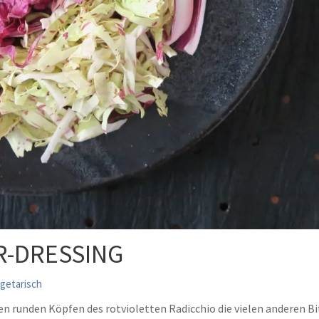
R-DRESSING
getarisch
runden Köpfen des rotvioletten Radicchio die vielen anderen Bitt