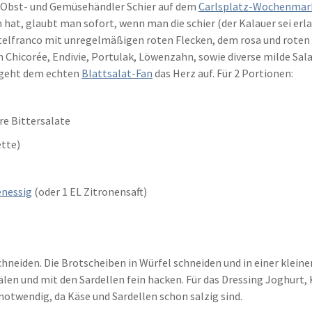
m Obst- und Gemüsehändler Schier auf dem
Carlsplatz-Wochenmar
en hat, glaubt man sofort, wenn man die schier (der Kalauer sei e
elfranco mit unregelmäßigen roten Flecken, dem rosa und roten T
Chicorée, Endivie, Portulak, Löwenzahn, sowie diverse milde Salat
a geht dem echten
Blattsalat-Fan
das Herz auf. Für 2 Portionen:
re Bittersalate
ette)
enessig
(oder 1 EL Zitronensaft)
schneiden. Die Brotscheiben in Würfel schneiden und in einer klein
en und mit den Sardellen fein hacken. Für das Dressing Joghurt, K
notwendig, da Käse und Sardellen schon salzig sind.