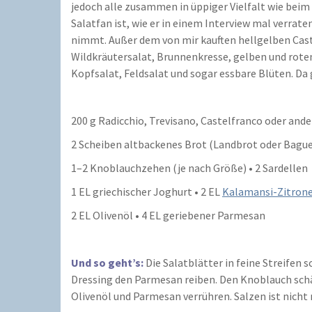
jedoch alle zusammen in üppiger Vielfalt wie bei
Salatfan ist, wie er in einem Interview mal verrat
nimmt. Außer dem von mir kauften hellgelben Cast
Wildkräutersalat, Brunnenkresse, gelben und roten 
Kopfsalat, Feldsalat und sogar essbare Blüten. D
200 g Radicchio, Trevisano, Castelfranco oder ande
2 Scheiben altbackenes Brot (Landbrot oder Bagu
1–2 Knoblauchzehen (je nach Größe) • 2 Sardellen
1 EL griechischer Joghurt • 2 EL
Kalamansi-Zitron
2 EL Olivenöl • 4 EL geriebener Parmesan
Und so geht’s:
Die Salatblätter in feine Streifen 
Dressing den Parmesan reiben. Den Knoblauch schäl
Olivenöl und Parmesan verrühren. Salzen ist nicht 