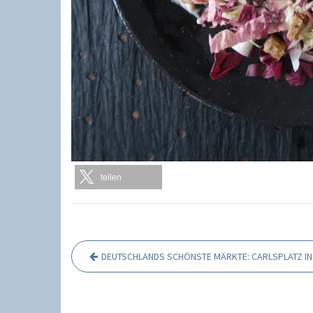
teilen
DEUTSCHLANDS SCHÖNSTE MÄRKTE: CARLSPLATZ I
B
e
i