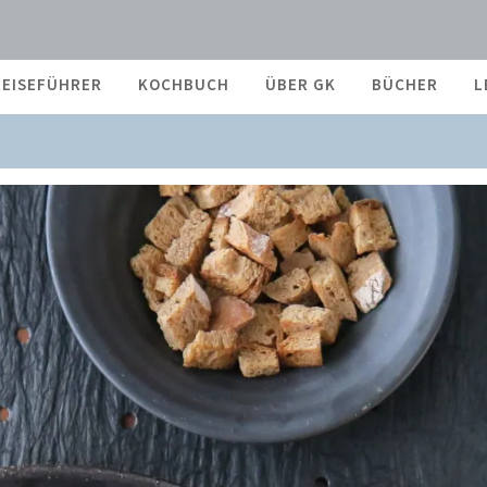
REISEFÜHRER
KOCHBUCH
ÜBER GK
BÜCHER
L
ESAR-DRESSING