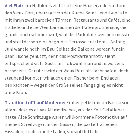
Viel Flair:
Im Halbkreis zieht sich eine Häuserzeile rund um
den Vieux Port, überragt von der Kirche Saint Jean-Baptiste
mit ihren zwei barocken Türmen. Restaurants und Cafés, eine
Eisdiele und eine Weinbar säumen die Hafenpromenade, die
gerade noch schöner wird, weil der Parkplatz weichen musste
und stattdessen eine begrünte Terrasse entsteht – Anfang
Juni war sie noch im Bau. Selbst die Balkone werden für ein
paar Tische genutzt, denn das Postkartenmotiv zieht
entsprechend viele Gäste an – obwohl man anderswo teils
besser isst. Genutzt wird der Vieux Port als Jachthafen, doch
staunend konnten wir auch einen Fischer beim Entladen
beobachten – wegen der Größe seines Fangs ging es nicht
ohne Kran.
Tradition trifft auf Moderne:
Früher gefiel mir an Bastia vor
allem, dass es etwas Altmodisches, aus der Zeit Gefallenes
hatte. Alte Schriftzüge waren willkommene Fotomotive auf
meinen Streifzügen in den Gassen, die pastellfarbenen
Fassaden, traditionelle Läden, vorsintflutliche