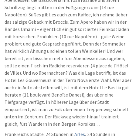
Abendessen: die Basticceria mit rosa Fassade und altem
Schriftzug liegt mitten in der Fußgängerzone (14 rue
Napoléon). Süßes gibt es auch zum Kaffee, ich nehme lieber
das salzige Gebäck mit Brocciu. Zum Apero haben wir in der
Bar des Umami – eigentlich ein gut sortierter Feinkostladen
mit korsischen Produkten (10 rue Napoléon) – gute Weine
probiert und gute Gespräche geführt. Denn der Sommelier
hat wirklich Ahnung und einen tollen Weinkeller! Und wer
bereit ist, ein bisschen mehr fürs Abendessen auszugeben,
sollte einen Tisch im Radiche reservieren (4 place de l’Hôtel
de Ville). Und wo übernachten? Was die Lage betrifft, ist das
Hotel Les Gouverneurs in der Terra Nova erste Wahl. Wer aber
auch ein Auto abstellen will, ist mit dem Hotel Le Bastia gut
beraten (11 boulevard Benoîte Danesi), das über eine
Tiefgarage verfügt. In höherer Lage über der Stadt
einquartiert, ist man zu Fuß über einen Treppenweg schnell
unten im Zentrum. Der Rückweg wieder hinauf trainiert
gleich, fürs Wandern in den Bergen Korsikas…
Frankreichs Städte: 24 Stunden in
Arles
, 24 Stunden in