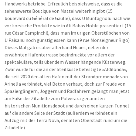
Handwerksbetriebe. Erfreulich beispielsweise, dass es die
sehenswerte Boutique von Mattei weiterhin gibt (15
boulevard du Général de Gaulle), dass U Muntagnolu nach wie
vor korsische Produkte wie in Ali Babas Höhle präsentiert (15
rue César Campinchi), dass man im urigen Oberstübchen von
U Paisanu noch günstig essen kann (9 rue Monseigneur Rigo).
Dieses Mal gab es aber allerhand Neues, neben der
erwähnten Hafenterrasse beeindruckte vor allem der
spektakuläre, teils über dem Wasser hängende Küstenweg.
Zwar wurde für die an der Steilküste befestigte »Aldilonda«,
die seit 2020 den alten Hafen mit der Strandpromenade von
Arinella verbindet, viel Beton verbaut, doch zur Freude von
Spaziergängern, Joggern und Radfahrern gelangt man jetzt
am Fuße der Zitadelle zum Pulverara genannten
historischen Munitionsdepot und durch einen kurzen Tunnel
auf die andere Seite der Stadt (außerdem verbindet ein
Aufzug mit der Terra Nova, der alten Oberstadt rund um die
Zitadelle).