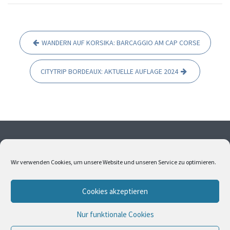
WANDERN AUF KORSIKA: BARCAGGIO AM CAP CORSE
B
e
CITYTRIP BORDEAUX: AKTUELLE AUFLAGE 2024
i
t
r
a
g
Ohne meine Einwilligung dürfen weder Fotos noch Texte
s
übernommen werden. Alle Fotos und Texte sind
Wir verwenden Cookies, um unsere Website und unseren Service zu optimieren.
urheberrechtlich geschützt. Bitte kontaktieren Sie mich,
n
wenn Sie Interesse an Bildern oder Texten haben.
a
Cookies akzeptieren
v
i
Nur funktionale Cookies
© All Right Reserved
Travel Way by
Acme Themes