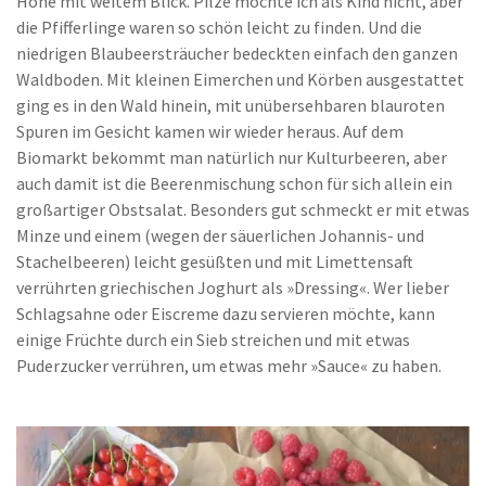
Höhe mit weitem Blick. Pilze mochte ich als Kind nicht, aber
die Pfifferlinge waren so schön leicht zu finden. Und die
niedrigen Blaubeersträucher bedeckten einfach den ganzen
Waldboden. Mit kleinen Eimerchen und Körben ausgestattet
ging es in den Wald hinein, mit unübersehbaren blauroten
Spuren im Gesicht kamen wir wieder heraus. Auf dem
Biomarkt bekommt man natürlich nur Kulturbeeren, aber
auch damit ist die Beerenmischung schon für sich allein ein
großartiger Obstsalat. Besonders gut schmeckt er mit etwas
Minze und einem (wegen der säuerlichen Johannis- und
Stachelbeeren) leicht gesüßten und mit Limettensaft
verrührten griechischen Joghurt als »Dressing«. Wer lieber
Schlagsahne oder Eiscreme dazu servieren möchte, kann
einige Früchte durch ein Sieb streichen und mit etwas
Puderzucker verrühren, um etwas mehr »Sauce« zu haben.