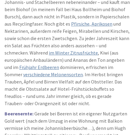
Johannis- und Stachelbeeren nebeneinander – und kauft man
beim Biohof (in meinem Fall bei Haus Bollheim und Biohof
Bursch), dann auch nicht in Plastik, sondern in Papierschalen
aus Recyclingfaser. Noch gibt es
Pfirsiche, Aprikosen
und
Nektarinen, außerdem reife Feigen, Mirabellen und Kirschen,
sowie schon die ersten Zwetschgen. Zu jeder Jahreszeit kann
ein Salat aus Früchten also anders aussehen – und
schmecken. Während
im Winter Zitrusfrüchte
, Kiwi (aus
europäischen Anbauländern) und Ananas den Ton angeben
und im
Frühjahr Erdbeeren
dominieren, erfrischen im
Sommer
verschiedene Melonensorten
. Im Herbst bringen
Trauben, Äpfel und Birnen Vielfalt auf den Obstteller. Das
macht die Obstsalate auf Hotel-Frühstücksbuffets so
freudlos – rund ums Jahr immer gleich, ob es gerade
Trauben- oder Orangenzeit ist oder nicht.
Beerenernte:
Gerade bei Beeren ist ein eigener Nutzgarten
Gold wert (nach dem Umzug in eine Wohnung mit Balkon
vermisse ich meine Johannisbeerbüsche…), denn um Hugh