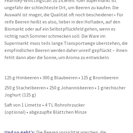
Fearnley-Whittingstall zu zitieren: »Der Supermarkt ist
ungefähr der schlechteste Ort, um Beeren zu kaufen. Die
Auswahl ist mager, die Qualität oft noch bescheidener.« Für
reife Beeren heißt es also, lieber in den Hofladen, auf den
Biomarkt oder auf ein Selbstpflückfeld gehen, wenn es
richtig nach Sommer schmecken soll. Die Ware im
Supermarkt muss teils lange Transportwege überstehen, die
empfindlichen Beeren werden daher unreif gepflückt – ihnen
fehlt dann aber die Sonne, um Aroma zu entwickeln.
125 g Himbeeren • 300 g Blaubeeren • 125 g Brombeeren
250 g Stachelbeeren • 250 g Johannisbeeren • 1 griechischer
Joghurt (125 g)
Saft von 1 Limette • 4 TL Rohrohrzucker
(optional) • abgezupfte Blättchen Minze
Und so geht’s:
Die Beeren vorsichtig waschen, die