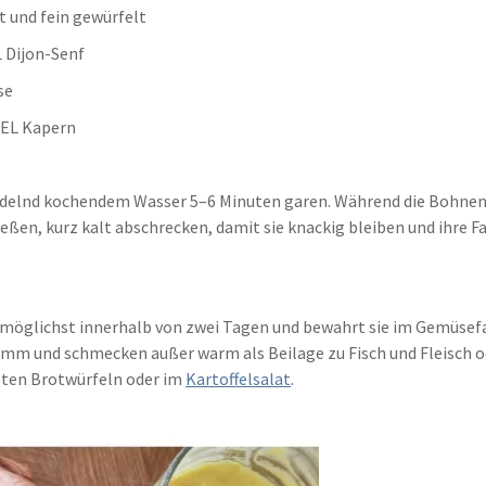
t und fein gewürfelt
L Dijon-Senf
se
1 EL Kapern
delnd kochendem Wasser 5–6 Minuten garen. Während die Bohnen k
eßen, kurz kalt abschrecken, damit sie knackig bleiben und ihre
öglichst innerhalb von zwei Tagen und bewahrt sie im Gemüsefac
amm und schmecken außer warm als Beilage zu Fisch und Fleisch od
eten Brotwürfeln oder im
Kartoffelsalat
.