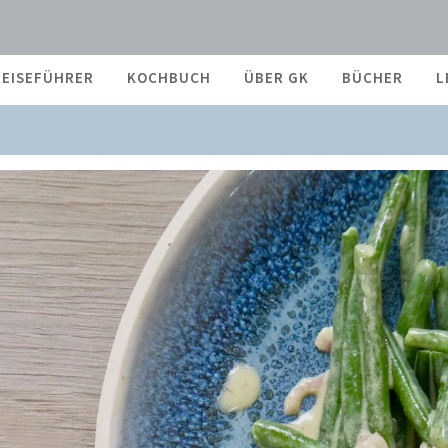
REISEFÜHRER
KOCHBUCH
ÜBER GK
BÜCHER
L
LATKLASSIKER: GRÜNE BOHNEN