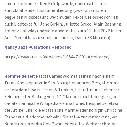
einem kommerziellen Erfolg wurde, überraschte mit
zurückhaltender Instrumentierung (zwei Gitarristen
begleiten Miossec) und weltmüden Texten. Miossec schrieb
auch Liedtexte für Jane Birkin, Juliette Gréco, Alain Bashung,
Johnny Hallyday und viele andere (bis zum 11. Juli 2022 in der
Arte-Mediathek zu sehen und hören, Dauer 83 Minuten).
Nancy Jazz Pulsations – Miossec
https://www.arte.tv/de/videos/105447-001-A/miossec/
Homme de fer:
Pascal Cames widmet seinen nach einem
Tram-Knotenpunkt in Straßburg benannten Blog »Homme
de Fer« dem Elsass, Essen & Trinken, Literatur und Lebensart.
Sein neuester Beitrag vom 17. Oktober macht neugierig auf
das alemannische Wikipedia – ein schönes Beispiel sei etwa
der Artikel über die elsässische Marmeladenkönigin Christine
Ferber aus Niedermorschwihr: Sie sei »a zuckerbäckena, wo
Kumfitüra un àndra Gniaßwàra harstellt«. Weiter schreibt