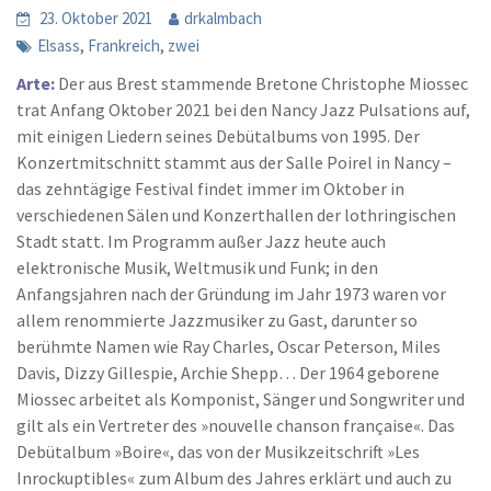
23. Oktober 2021
drkalmbach
,
,
Elsass
Frankreich
zwei
Arte:
Der aus Brest stammende Bretone Christophe Miossec
trat Anfang Oktober 2021 bei den Nancy Jazz Pulsations auf,
mit einigen Liedern seines Debütalbums von 1995. Der
Konzertmitschnitt stammt aus der Salle Poirel in Nancy –
das zehntägige Festival findet immer im Oktober in
verschiedenen Sälen und Konzerthallen der lothringischen
Stadt statt. Im Programm außer Jazz heute auch
elektronische Musik, Weltmusik und Funk; in den
Anfangsjahren nach der Gründung im Jahr 1973 waren vor
allem renommierte Jazzmusiker zu Gast, darunter so
berühmte Namen wie Ray Charles, Oscar Peterson, Miles
Davis, Dizzy Gillespie, Archie Shepp… Der 1964 geborene
Miossec arbeitet als Komponist, Sänger und Songwriter und
gilt als ein Vertreter des »nouvelle chanson française«. Das
Debütalbum »Boire«, das von der Musikzeitschrift »Les
Inrockuptibles« zum Album des Jahres erklärt und auch zu