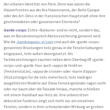
der urbanen Identität von Paris. Denn was wären die
Häuserfronten aus der Ära Haussmanns, der Belle Epoque
oder des Art-Déco in der französischen Hauptstadt ohne ihre
geschmiedeten oder gusseisernen Elemente?
Garde-corps:
Echte »Balkone« sind es nicht, sondern das,
was im Bürokratensprech Absturzsicherung genannt wird.
Wie die
»lambrequins« in Lyon
sind auch die »garde-corps«
genannten Brüstungen teils genau in die Fensterlaibungen
eingepasst, teils außen davorgesetzt. Als
Fachbezeichnungen tauchen neben dem Oberbegriff »garde-
corps« und »garde-fou« auch »appui de fenêtre«
(Fensterstütze), »appui de croisée« oder »barre d’appui«
(Stützstange) für die teils meterhoch, teils niedriger
ausgeführten Modelle auf. Diese Fenstergeländer ragen nicht
oder nur kaum über die Fassade hinaus, manche schließen
mit einem Handlauf aus Holz ab. Ihre unbestritten
dekorative Funktion zeigt sich nicht nur am einzelnen
Fenster, sondern in ihrer schmückenden Wirkung an großen