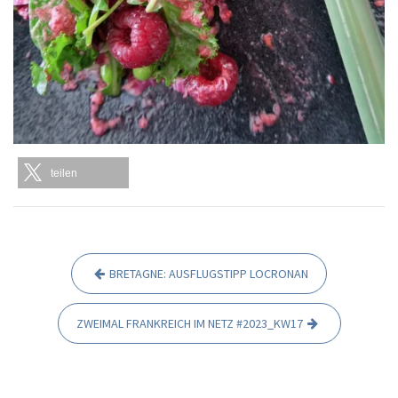
teilen
BRETAGNE: AUSFLUGSTIPP LOCRONAN
B
e
ZWEIMAL FRANKREICH IM NETZ #2023_KW17
i
t
r