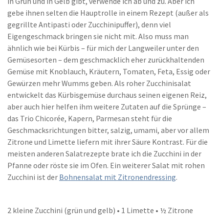
in Grün und in Gelb gibt, verwende ich ab und zu. Aber ich
gebe ihnen selten die Hauptrolle in einem Rezept (außer als
gegrillte Antipasti oder Zucchinipuffer), denn viel
Eigengeschmack bringen sie nicht mit. Also muss man
ähnlich wie bei Kürbis – für mich der Langweiler unter den
Gemüsesorten – dem geschmacklich eher zurückhaltenden
Gemüse mit Knoblauch, Kräutern, Tomaten, Feta, Essig oder
Gewürzen mehr Wumms geben. Als roher Zucchinisalat
entwickelt das Kürbisgemüse durchaus seinen eigenen Reiz,
aber auch hier helfen ihm weitere Zutaten auf die Sprünge –
das Trio Chicorée, Kapern, Parmesan steht für die
Geschmacksrichtungen bitter, salzig, umami, aber vor allem
Zitrone und Limette liefern mit ihrer Säure Kontrast. Für die
meisten anderen Salatrezepte brate ich die Zucchini in der
Pfanne oder röste sie im Ofen. Ein weiterer Salat mit rohen
Zucchini ist der
Bohnensalat mit Zitronendressing
.
2 kleine Zucchini (grün und gelb) • 1 Limette • ½ Zitrone