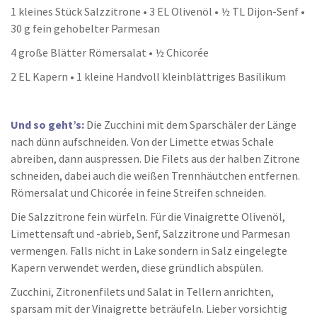
1 kleines Stück Salzzitrone • 3 EL Olivenöl • ½ TL Dijon-Senf •
30 g fein gehobelter Parmesan
4 große Blätter Römersalat • ½ Chicorée
2 EL Kapern • 1 kleine Handvoll kleinblättriges Basilikum
Und so geht’s:
Die Zucchini mit dem Sparschäler der Länge
nach dünn aufschneiden. Von der Limette etwas Schale
abreiben, dann auspressen. Die Filets aus der halben Zitrone
schneiden, dabei auch die weißen Trennhäutchen entfernen.
Römersalat und Chicorée in feine Streifen schneiden.
Die Salzzitrone fein würfeln. Für die Vinaigrette Olivenöl,
Limettensaft und -abrieb, Senf, Salzzitrone und Parmesan
vermengen. Falls nicht in Lake sondern in Salz eingelegte
Kapern verwendet werden, diese gründlich abspülen.
Zucchini, Zitronenfilets und Salat in Tellern anrichten,
sparsam mit der Vinaigrette beträufeln. Lieber vorsichtig