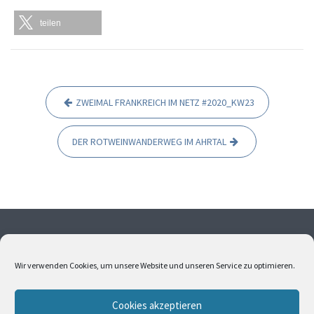
teilen
ZWEIMAL FRANKREICH IM NETZ #2020_KW23
B
e
DER ROTWEINWANDERWEG IM AHRTAL
i
t
r
a
g
Ohne meine Einwilligung dürfen weder Fotos noch Texte
s
übernommen werden. Alle Fotos und Texte sind
Wir verwenden Cookies, um unsere Website und unseren Service zu optimieren.
urheberrechtlich geschützt. Bitte kontaktieren Sie mich,
n
wenn Sie Interesse an Bildern oder Texten haben.
a
Cookies akzeptieren