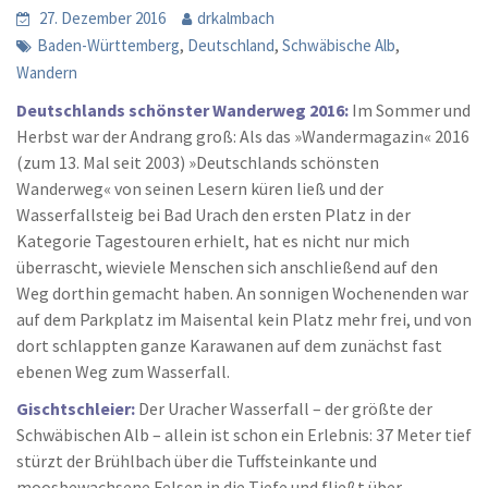
27. Dezember 2016
drkalmbach
,
,
,
Baden-Württemberg
Deutschland
Schwäbische Alb
Wandern
Deutschlands schönster Wanderweg 2016:
Im Sommer und
Herbst war der Andrang groß: Als das »Wandermagazin« 2016
(zum 13. Mal seit 2003) »Deutschlands schönsten
Wanderweg« von seinen Lesern küren ließ und der
Wasserfallsteig bei Bad Urach den ersten Platz in der
Kategorie Tagestouren erhielt, hat es nicht nur mich
überrascht, wieviele Menschen sich anschließend auf den
Weg dorthin gemacht haben. An sonnigen Wochenenden war
auf dem Parkplatz im Maisental kein Platz mehr frei, und von
dort schlappten ganze Karawanen auf dem zunächst fast
ebenen Weg zum Wasserfall.
Gischtschleier:
Der Uracher Wasserfall – der größte der
Schwäbischen Alb – allein ist schon ein Erlebnis: 37 Meter tief
stürzt der Brühlbach über die Tuffsteinkante und
moosbewachsene Felsen in die Tiefe und fließt über