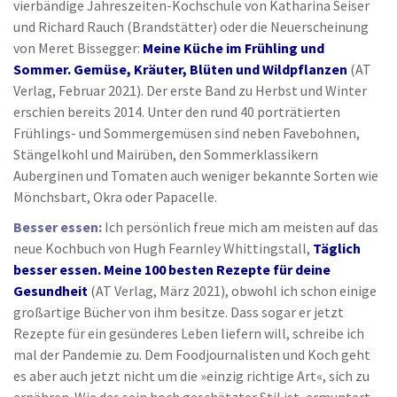
vierbändige Jahreszeiten-Kochschule von Katharina Seiser
und Richard Rauch (Brandstätter) oder die Neuerscheinung
von Meret Bissegger:
Meine Küche im Frühling und
Sommer. Gemüse, Kräuter, Blüten und Wildpflanzen
(AT
Verlag, Februar 2021). Der erste Band zu Herbst und Winter
erschien bereits 2014. Unter den rund 40 porträtierten
Frühlings- und Sommergemüsen sind neben Favebohnen,
Stängelkohl und Mairüben, den Sommerklassikern
Auberginen und Tomaten auch weniger bekannte Sorten wie
Mönchsbart, Okra oder Papacelle.
Besser essen:
Ich persönlich freue mich am meisten auf das
neue Kochbuch von Hugh Fearnley Whittingstall,
Täglich
besser essen. Meine 100 besten Rezepte für deine
Gesundheit
(AT Verlag, März 2021), obwohl ich schon einige
großartige Bücher von ihm besitze. Dass sogar er jetzt
Rezepte für ein gesünderes Leben liefern will, schreibe ich
mal der Pandemie zu. Dem Foodjournalisten und Koch geht
es aber auch jetzt nicht um die »einzig richtige Art«, sich zu