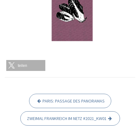
teilen
PARIS: PASSAGE DES PANORAMAS
B
e
ZWEIMAL FRANKREICH IM NETZ #2021_KW01
i
t