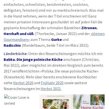
einfachsten, schnellsten, berühmtesten, coolsten,
deftigsten, feinsten) sind mir zu marktschreierisch. Also mal
in die Hand nehmen, wenn der Titel erschienen ist! Ganz
meinen privaten Interessen geschuldet ist auf jeden Fall die
geplante Anschaffung der schmalen Bändchen
Zitronen.
Herzhaft und süß
(Thorbecke, Januar 2021) und der
»kleinen
Gourmandisen«
zum Thema
Gurke
und
Radicchio
(Mandelbaum, beide Titel im März 2021).
Länderküche:
Unter den Neuerscheinungen möchte ich mir
Babka. Die junge polnische Küche
anschauen (Christian,
Mai 2021), aber möglichst im direkten Vergleich zum bereits
2017 veröffentlichten »Polska. Die neue polnische Küche«
(Knesebeck). Mehr über bereits erschienene Kochbücher
siehe
Herbst 2020
und
Frühjahr 2020
sowie weitere
Neuerscheinungen im
Herbst 2021
.