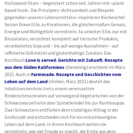
Hollywood-Stars – begeistert schon seit Jahren mit »plant
based food«. Die Prinzipien »Achtsamkeit und Respekt
gegenüber unseren Lebensmitteln« inspirieren Küchenchef
Seizan Dreux Ellis zu Kreationen, die gleichermaßen Genuss,
Energie und Wohlgefühl vermitteln. So arbeitet Ellis nur mit
Biozutaten, verzichtet komplett auf tierische Produkte,
verarbeitetes Soja und – bis auf wenige Ausnahmen – auf
raffinierte Süßmittel und glutenhaltige Zutaten. Das
Kochbuch
Love is served. Gerichte mit Zukunft. Rezepte
aus dem Süden Kaliforniens
(Sieveking) erscheint im März
2021. Auch in
Farmmade. Rezepte und Geschichten vom
Leben auf dem Land
(Hölker, März 2021) deutet das
Inhaltsverzeichnis trotz einem vereinzelten
Rinderschmorbraten auf vorwiegend Vegetarisches von der
Schwarzwurzeltarte über Spinatknödel bis zur Kürbissuppe.
Zwei Schwestern entflohen dem trubeligen Alltag in der
Großstadt und entschieden sich für ein entschleunigtes
Leben auf dem Land. In ihrem Kochbuch wollen sie
vermitteln, wie viel Freude es macht, die Ernte aus dem