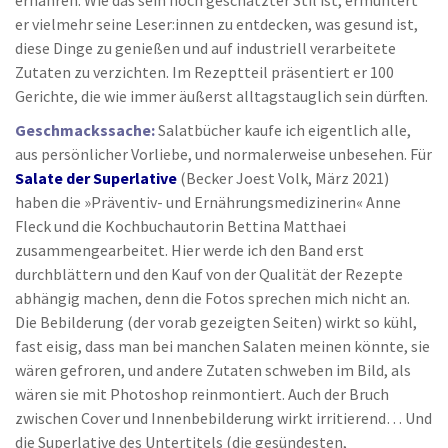
ernähren. Wie das sein hoch geschätzter Stil ist, ermuntert
er vielmehr seine Leser:innen zu entdecken, was gesund ist,
diese Dinge zu genießen und auf industriell verarbeitete
Zutaten zu verzichten. Im Rezeptteil präsentiert er 100
Gerichte, die wie immer äußerst alltagstauglich sein dürften.
Geschmackssache:
Salatbücher kaufe ich eigentlich alle,
aus persönlicher Vorliebe, und normalerweise unbesehen. Für
Salate der Superlative
(Becker Joest Volk, März 2021)
haben die »Präventiv- und Ernährungsmedizinerin« Anne
Fleck und die Kochbuchautorin Bettina Matthaei
zusammengearbeitet. Hier werde ich den Band erst
durchblättern und den Kauf von der Qualität der Rezepte
abhängig machen, denn die Fotos sprechen mich nicht an.
Die Bebilderung (der vorab gezeigten Seiten) wirkt so kühl,
fast eisig, dass man bei manchen Salaten meinen könnte, sie
wären gefroren, und andere Zutaten schweben im Bild, als
wären sie mit Photoshop reinmontiert. Auch der Bruch
zwischen Cover und Innenbebilderung wirkt irritierend… Und
die Superlative des Untertitels (die gesündesten,