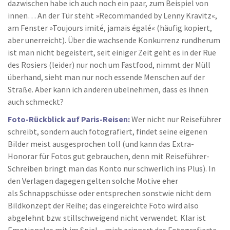
dazwischen habe ich auch noch ein paar, zum Beispiel von
innen… An der Tür steht »Recommanded by Lenny Kravitz«,
am Fenster »Toujours imité, jamais égalé« (häufig kopiert,
aber unerreicht). Über die wachsende Konkurrenz rundherum
ist man nicht begeistert, seit einiger Zeit geht es in der Rue
des Rosiers (leider) nur noch um Fastfood, nimmt der Müll
überhand, sieht man nur noch essende Menschen auf der
Straße. Aber kann ich anderen übelnehmen, dass es ihnen
auch schmeckt?
Foto-Rückblick auf Paris-Reisen:
Wer nicht nur Reiseführer
schreibt, sondern auch fotografiert, findet seine eigenen
Bilder meist ausgesprochen toll (und kann das Extra-
Honorar für Fotos gut gebrauchen, denn mit Reiseführer-
Schreiben bringt man das Konto nur schwerlich ins Plus). In
den Verlagen dagegen gelten solche Motive eher
als Schnappschüsse oder entsprechen sonstwie nicht dem
Bildkonzept der Reihe; das eingereichte Foto wird also
abgelehnt bzw. stillschweigend nicht verwendet. Klar ist
Emotionales mit im Spiel – mich erinnert das Fotografierte