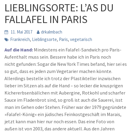
LIEBLINGSORTE: L’AS DU
FALLAFEL IN PARIS
11. Mai 2017
drkalmbach
,
,
,
Frankreich
Lieblingsorte
Paris
vegetarisch
Auf die Hand:
Mindestens ein Falafel-Sandwich pro Paris-
Aufenthalt muss sein. Bessere habe ich in Paris noch
nicht gefunden: Sogar die New York Times befand, hier sei es
so gut, dass es jeden zum Vegetarier machen könnte.
Allerdings bestelle ich trotz der Plastikteller inzwischen
lieber im Sitzen als auf die Hand – so lecker die knusprigen
Kichererbsenbällchen mit Aubergine, Rotkohl und scharfer
Sauce im Fladenbrot sind, so groß ist auch die Sauerei, isst
man im Gehen oder Stehen. Früher war der 1979 gegründete
»Falafel-König« ein jüdisches Feinkostgeschäft im Marais,
jetzt kann man hier nur noch essen. Das eine Foto von
außen ist von 2003, das andere aktuell. Aus den Jahren