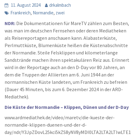
11. August 2024
drkalmbach
,
,
Frankreich
Normandie
zwei
NDR:
Die Dokumentationen für MareTV zählen zum Besten,
was man im deutschen Fernsehen oder deren Mediatheken
als Reisereportagen anschauen kann. Alabasterküste,
Perlmuttküste, Blumenküste heißen die Küstenabschnitte
der Normandie. Steile Felsklippen und kilometerlange
Sandstrände machen ihren spektakulären Reiz aus. Erinnert
wird in der Reportage auch an den D-Day vor 80 Jahren, an
dem die Truppen der Alliierten am 6. Juni 1944 an der
normannischen Küste landeten, um Frankreich zu befreien
(Dauer 45 Minuten, bis zum 6. Dezember 2024 in der ARD-
Mediathek).
Die Küste der Normandie – Klippen, Dünen und der D-Day
www.ardmediathek.de/video/maretv/die-kueste-der-
normandie-klippen-duenen-und-der-d-
day/ndr/Y3JpZDovL25kci5kZS8yNV8yMDI0LTA2LTA2LTIwLTE1