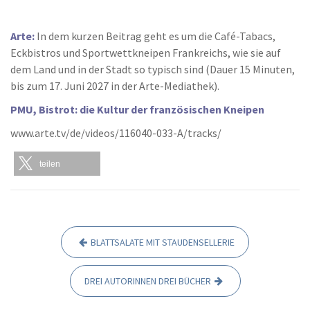
Arte:
In dem kurzen Beitrag geht es um die Café-Tabacs,
Eckbistros und Sportwettkneipen Frankreichs, wie sie auf
dem Land und in der Stadt so typisch sind (Dauer 15 Minuten,
bis zum 17. Juni 2027 in der Arte-Mediathek).
PMU, Bistrot: die Kultur der französischen Kneipen
www.arte.tv/de/videos/116040-033-A/tracks/
teilen
BLATTSALATE MIT STAUDENSELLERIE
B
e
DREI AUTORINNEN DREI BÜCHER
i