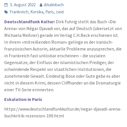
5. August 2022
drkalmbach
,
,
,
Frankreich
Korsika
Paris
zwei
Deutschlandfunk Kultur:
Dirk Fuhrig stellt das Buch »Die
Arena« von Négar Djavadi vor, das auf Deutsch (übersetzt von
Michaela Meßner) gerade im Verlag C.H.Beck erschienen ist.
In ihrem »mitreißenden Roman« gelinge es der iranisch-
französischen Autorin, aktuelle Probleme anzusprechen, die
in Frankreich fast unlösbar erscheinen – die sozialen
Gegensätze, der Einfluss der islamistischen Prediger, der
schwindende Respekt vor staatlichen Institutionen, die
zunehmende Gewalt. Eindeutig Böse oder Gute gebe es aber
nicht in diesem Krimi, dessen Cliffhander an die Dramaturgie
einer TV-Serie erinnerten.
Eskalation in Paris
https://www.deutschlandfunkkultur.de/negar-djavadi-arena-
buchkritik-rezension-100.html