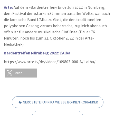
Arte:
Auf dem »Bardentreffen« Ende Juli 2022 in Nürnberg,
dem Festival der »starken Stimmen aus aller Welt«, war auch
die korsische Band L’Alba zu Gast, die den traditionellen
polyphonen Gesang virtuos beherrscht, zugleich aber auch
offen ist für andere musikalische Einflüsse (Dauer 76
Minuten, noch bis zum 31. Oktober 2022 in der Arte-
Mediathek).
Bardentreffen Nürnberg 2022: L’Alba
https://www.arte.tv/de/videos/109803-006-A/l-alba/
teilen
GERÖSTETE PAPRIKA WEISSE BOHNEN KORIANDER
B
e