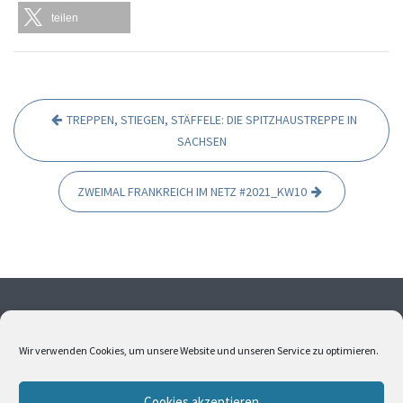
teilen
TREPPEN, STIEGEN, STÄFFELE: DIE SPITZHAUSTREPPE IN
B
SACHSEN
e
i
ZWEIMAL FRANKREICH IM NETZ #2021_KW10
t
r
a
g
s
Ohne meine Einwilligung dürfen weder Fotos noch Texte
übernommen werden. Alle Fotos und Texte sind
n
Wir verwenden Cookies, um unsere Website und unseren Service zu optimieren.
urheberrechtlich geschützt. Bitte kontaktieren Sie mich,
a
wenn Sie Interesse an Bildern oder Texten haben.
v
Cookies akzeptieren