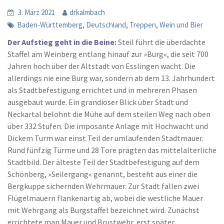
3. März 2021
drkalmbach
,
,
,
Baden-Württemberg
Deutschland
Treppen
Wein und Bier
Der Aufstieg geht in die Beine:
Steil führt die überdachte
Staffel am Weinberg entlang hinauf zur »Burg«, die seit 700
Jahren hoch über der Altstadt von Esslingen wacht. Die
allerdings nie eine Burg war, sondern ab dem 13. Jahrhundert
als Stadtbefestigung errichtet und in mehreren Phasen
ausgebaut wurde. Ein grandioser Blick über Stadt und
Neckartal belohnt die Mühe auf dem steilen Weg nach oben
über 332 Stufen. Die imposante Anlage mit Hochwacht und
Dickem Turm war einst Teil der umlaufenden Stadtmauer.
Rund fünfzig Türme und 28 Tore prägten das mittelalterliche
Stadtbild. Der älteste Teil der Stadtbefestigung auf dem
Schönberg, »Seilergang« genannt, besteht aus einer die
Bergkuppe sichernden Wehrmauer. Zur Stadt fallen zwei
Flügelmauern flankenartig ab, wobei die westliche Mauer
mit Wehrgang als Burgstaffel bezeichnet wird. Zunächst
errichtete man Mauer und Brustwehr, erst später,