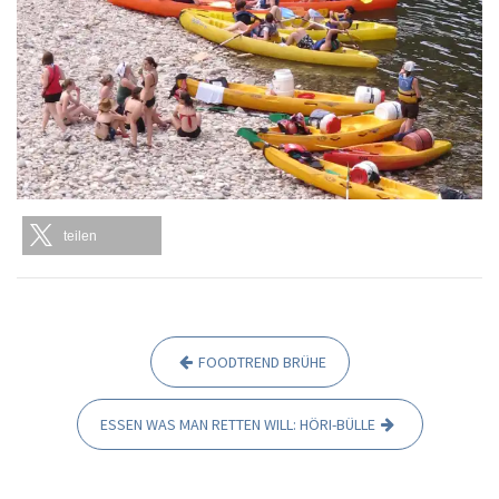
teilen
FOODTREND BRÜHE
B
e
ESSEN WAS MAN RETTEN WILL: HÖRI-BÜLLE
i
t