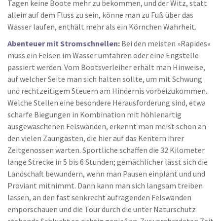
Tagen keine Boote mehr zu bekommen, und der Witz, statt
allein auf dem Fluss zu sein, könne man zu Fuß über das
Wasser laufen, enthält mehr als ein Körnchen Wahrheit.
Abenteuer mit Stromschnellen:
Bei den meisten »Rapides«
muss ein Felsen im Wasser umfahren oder eine Engstelle
passiert werden. Vom Bootsverleiher erhält man Hinweise,
auf welcher Seite man sich halten sollte, um mit Schwung
und rechtzeitigem Steuern am Hindernis vorbeizukommen.
Welche Stellen eine besondere Herausforderung sind, etwa
scharfe Biegungen in Kombination mit höhlenartig
ausgewaschenen Felswänden, erkennt man meist schon an
den vielen Zaungästen, die hier auf das Kentern ihrer
Zeitgenossen warten. Sportliche schaffen die 32 Kilometer
lange Strecke in 5 bis 6 Stunden; gemächlicher lässt sich die
Landschaft bewundern, wenn man Pausen einplant und und
Proviant mitnimmt. Dann kann man sich langsam treiben
lassen, an den fast senkrecht aufragenden Felswänden
emporschauen und die Tour durch die unter Naturschutz
stehende Schlucht so richtig genießen. Zur verabredeten Zeit