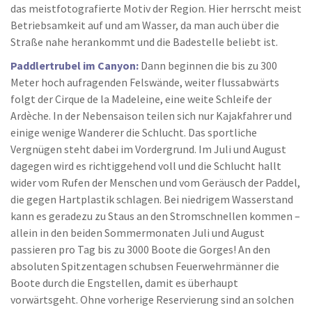
das meistfotografierte Motiv der Region. Hier herrscht meist
Betriebsamkeit auf und am Wasser, da man auch über die
Straße nahe herankommt und die Badestelle beliebt ist.
Paddlertrubel im Canyon:
Dann beginnen die bis zu 300
Meter hoch aufragenden Felswände, weiter flussabwärts
folgt der Cirque de la Madeleine, eine weite Schleife der
Ardèche. In der Nebensaison teilen sich nur Kajakfahrer und
einige wenige Wanderer die Schlucht. Das sportliche
Vergnügen steht dabei im Vordergrund. Im Juli und August
dagegen wird es richtiggehend voll und die Schlucht hallt
wider vom Rufen der Menschen und vom Geräusch der Paddel,
die gegen Hartplastik schlagen. Bei niedrigem Wasserstand
kann es geradezu zu Staus an den Stromschnellen kommen –
allein in den beiden Sommermonaten Juli und August
passieren pro Tag bis zu 3000 Boote die Gorges! An den
absoluten Spitzentagen schubsen Feuerwehrmänner die
Boote durch die Engstellen, damit es überhaupt
vorwärtsgeht. Ohne vorherige Reservierung sind an solchen