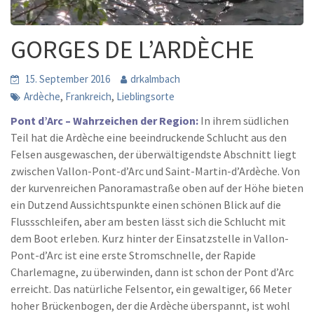
GORGES DE L’ARDÈCHE
15. September 2016
drkalmbach
,
,
Ardèche
Frankreich
Lieblingsorte
Pont d’Arc – Wahrzeichen der Region:
In ihrem südlichen
Teil hat die Ardèche eine beeindruckende Schlucht aus den
Felsen ausgewaschen, der überwältigendste Abschnitt liegt
zwischen Vallon-Pont-d’Arc und Saint-Martin-d’Ardèche. Von
der kurvenreichen Panoramastraße oben auf der Höhe bieten
ein Dutzend Aussichtspunkte einen schönen Blick auf die
Flussschleifen, aber am besten lässt sich die Schlucht mit
dem Boot erleben. Kurz hinter der Einsatzstelle in Vallon-
Pont-d’Arc ist eine erste Stromschnelle, der Rapide
Charlemagne, zu überwinden, dann ist schon der Pont d’Arc
erreicht. Das natürliche Felsentor, ein gewaltiger, 66 Meter
hoher Brückenbogen, der die Ardèche überspannt, ist wohl