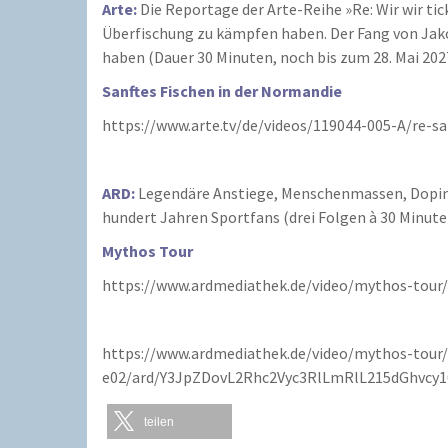
Arte:
Die Reportage der Arte-Reihe »Re: Wir wir ti
Überfischung zu kämpfen haben. Der Fang von Jako
haben (Dauer 30 Minuten, noch bis zum 28. Mai 2027
Sanftes Fischen in der Normandie
https://www.arte.tv/de/videos/119044-005-A/re-sa
ARD:
Legendäre Anstiege, Menschenmassen, Dopingsk
hundert Jahren Sportfans (drei Folgen à 30 Minute
Mythos Tour
https://www.ardmediathek.de/video/mythos-to
https://www.ardmediathek.de/video/mythos-tour/
e02/ard/Y3JpZDovL2Rhc2Vyc3RlLmRlL215dGhvc
teilen