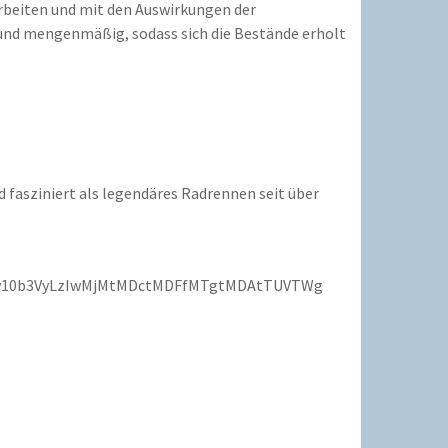
arbeiten und mit den Auswirkungen der
 und mengenmäßig, sodass sich die Bestände erholt
 fasziniert als legendäres Radrennen seit über
Ghvcy10b3VyLzIwMjMtMDctMDFfMTgtMDAtTUVTWg