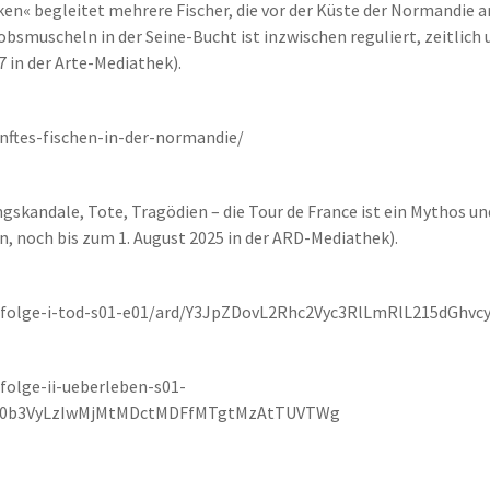
cken« begleitet mehrere Fischer, die vor der Küste der Normandie 
bsmuscheln in der Seine-Bucht ist inzwischen reguliert, zeitlich
 in der Arte-Mediathek).
nftes-fischen-in-der-normandie/
andale, Tote, Tragödien – die Tour de France ist ein Mythos und
n, noch bis zum 1. August 2025 in der ARD-Mediathek).
ur/folge-i-tod-s01-e01/ard/Y3JpZDovL2Rhc2Vyc3RlLmRlL215d
folge-ii-ueberleben-s01-
y10b3VyLzIwMjMtMDctMDFfMTgtMzAtTUVTWg