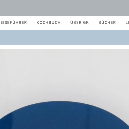
REISEFÜHRER
KOCHBUCH
ÜBER GK
BÜCHER
L
 IM NETZ #2025_KW04