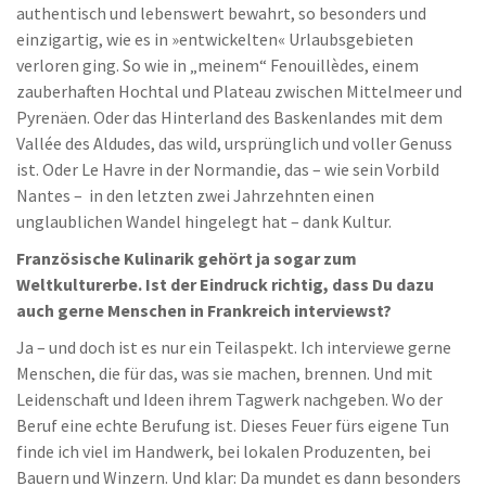
authentisch und lebenswert bewahrt, so besonders und
einzigartig, wie es in »entwickelten« Urlaubsgebieten
verloren ging. So wie in „meinem“ Fenouillèdes, einem
zauberhaften Hochtal und Plateau zwischen Mittelmeer und
Pyrenäen. Oder das Hinterland des Baskenlandes mit dem
Vallée des Aldudes, das wild, ursprünglich und voller Genuss
ist. Oder Le Havre in der Normandie, das – wie sein Vorbild
Nantes – in den letzten zwei Jahrzehnten einen
unglaublichen Wandel hingelegt hat – dank Kultur.
Französische Kulinarik gehört ja sogar zum
Weltkulturerbe. Ist der Eindruck richtig, dass Du dazu
auch gerne Menschen in Frankreich interviewst?
Ja – und doch ist es nur ein Teilaspekt. Ich interviewe gerne
Menschen, die für das, was sie machen, brennen. Und mit
Leidenschaft und Ideen ihrem Tagwerk nachgeben. Wo der
Beruf eine echte Berufung ist. Dieses Feuer fürs eigene Tun
finde ich viel im Handwerk, bei lokalen Produzenten, bei
Bauern und Winzern. Und klar: Da mundet es dann besonders