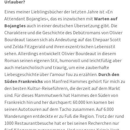
Urlauber?
Eines meiner Lieblingsbücher der letzten Jahre ist »En
Attendant Bojangles«, das es inzwischen mit
Warten auf
Bojangles
auch in einer deutschen Übersetzung gibt. Die
Charaktere und die Geschichte des Debütromans von Olivier
Bourdeaut lassen sich als Andeutung auf das Ehepaar Scott
und Zelda Fitzgerald und ihren exzentrischen Lebensstil
sehen. Allerdings entwickelt Olivier Bourdeaut in diesem
Roman seinen eigenen Stil, humorvoll und leichtfüßig aber
auch melancholisch und traurig, um eine zauberhafte
Liebesgeschichte über l’amour fou zu erzählen.
Durch den
Süden Frankreichs
von Manfred Hammes gehört für mich zu
den besten Kultur-Reiseführern, die derzeit auf dem Markt
sind. Für dieses Mammutwerk hat Hammes den Süden von
Frankreich hin und her durchquert: 60.000 km kamen bei
seinen Autotouren auf dem Tacho zusammen. Auf 6.000
Wanderungen entdeckte er zu Fuß die Region. Trotz der rund
1000 Restaurantbesuche hat er bei seinen Recherchen nur
fünf Kilogramm zugenommen. Und wer gerne Krimis liest,