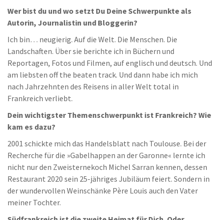
Wer bist du und wo setzt Du Deine Schwerpunkte als
Autorin, Journalistin und Bloggerin?
Ich bin… neugierig. Auf die Welt. Die Menschen. Die
Landschaften. Über sie berichte ich in Büchern und
Reportagen, Fotos und Filmen, auf englisch und deutsch. Und
am liebsten off the beaten track. Und dann habe ich mich
nach Jahrzehnten des Reisens in aller Welt total in
Frankreich verliebt.
Dein wichtigster Themenschwerpunkt ist Frankreich? Wie
kam es dazu?
2001 schickte mich das Handelsblatt nach Toulouse. Bei der
Recherche für die »Gabelhappen an der Garonne« lernte ich
nicht nur den Zweisternekoch Michel Sarran kennen, dessen
Restaurant 2020 sein 25-jähriges Jubiläum feiert. Sondern in
der wundervollen Weinschänke Père Louis auch den Vater
meiner Tochter.
Südfrankreich ist die zweite Heimat für Dich. Oder