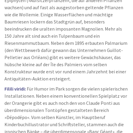
Epiphyten (»Aufsitzerpflanzen«, die auf anderen Pflanzen
wachsen) und auf fast als ausgestorben geltende Pflanzen
wie die Wollemie. Einige Wasserflächen und mächtige
Baumriesen lockern das Stadtgrün auf, besonders
beeindrucken die uralten imposanten Magnolien. Mehr als
150 Jahre alt sind auch ein Tulpenbaum und ein
Riesenmammutbaum. Neben dem 1895 erbauten Palmarium
(den Wettbewerb dafür gewann das Unternehmen Guillot-
Pelletier aus Orléans) gibt es weitere Gewächshäuser, das
hübsche kleine auf der Île des Palmiers vom selben
Konstrukteur wurde erst vor rund einem Jahrzehnt bei einer
Antiquitäten-Auktion ersteigert.
Filili viridi:
Für Humor im Park sorgen die vielen spielerischen
Installationen. Neben einem konventionellen Spielplatz vor
der Orangerie gibt es auch noch den von Claude Ponti aus
überdimensionalen Tontöpfen gestalteten Bereich
»Dépodépo«. Vom selben Künstler, im Hauptberuf
Kinderbuchillustrator und Schriftsteller, stammen auch die
ironischen Bänke – die überdimensonale »Banc Géant«, die