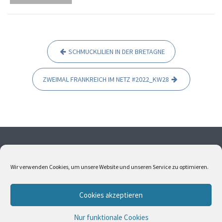
SCHMUCKLILIEN IN DER BRETAGNE
B
e
ZWEIMAL FRANKREICH IM NETZ #2022_KW28
i
t
r
a
g
Ohne meine Einwilligung dürfen weder Fotos noch Texte
s
übernommen werden. Alle Fotos und Texte sind
Wir verwenden Cookies, um unsere Website und unseren Service zu optimieren.
urheberrechtlich geschützt. Bitte kontaktieren Sie mich,
n
wenn Sie Interesse an Bildern oder Texten haben.
a
Cookies akzeptieren
v
i
Nur funktionale Cookies