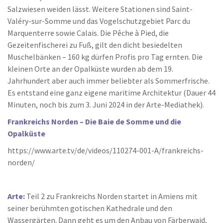
Salzwiesen weiden lässt. Weitere Stationen sind Saint-
Valéry-sur-Somme und das Vogelschutzgebiet Parc du
Marquenterre sowie Calais. Die Pêche à Pied, die
Gezeitenfischerei zu Fuß, gilt den dicht besiedelten
Muschelbänken – 160 kg dürfen Profis pro Tag ernten. Die
kleinen Orte an der Opalküste wurden ab dem 19.
Jahrhundert aber auch immer beliebter als Sommerfrische.
Es entstand eine ganz eigene maritime Architektur (Dauer 44
Minuten, noch bis zum 3. Juni 2024 in der Arte-Mediathek).
Frankreichs Norden – Die Baie de Somme und die
Opalküste
https://www.arte.tv/de/videos/110274-001-A/frankreichs-
norden/
Arte:
Teil 2 zu Frankreichs Norden startet in Amiens mit
seiner berühmten gotischen Kathedrale und den
Wassergärten. Dann geht es um den Anbau von Färberwaid,