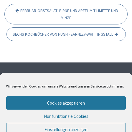
FEBRUAR-OBSTSALAT: BIRNE UND APFEL MIT LIMETTE UND
B
MINZE
e
i
SECHS KOCHBÜCHER VON HUGH FEARNLEY-WHITTINGSTALL
t
r
a
g
s
Ohne meine Einwilligung dürfen weder Fotos noch Texte
übernommen werden. Alle Fotos und Texte sind
n
Wir verwenden Cookies, um unsere Website und unseren Service zu optimieren.
urheberrechtlich geschützt. Bitte kontaktieren Sie mich,
a
wenn Sie Interesse an Bildern oder Texten haben.
v
Cookies akzeptieren
i
Nur funktionale Cookies
g
© All Right Reserved
Travel Way by
Acme Themes
a
BIENVENUE
ZWISCHENSTOPP
REISEFÜHRER
Einstellungen anzeigen