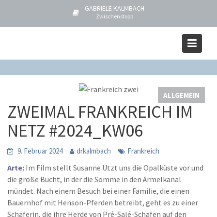
S
GABRIELE KALMBACH
k
Zwischenstopp
i
Blog
p
Home
ALLGEMEIN
t
ZWEIMAL FRANKREICH IM NETZ #2024_KW06
o
c
o
ALLGEMEIN
n
ZWEIMAL FRANKREICH IM
t
e
NETZ #2024_KW06
n
t
9. Februar 2024
drkalmbach
Frankreich
Arte:
Im Film stellt Susanne Utzt uns die Opalküste vor und
die große Bucht, in der die Somme in den Ärmelkanal
mündet. Nach einem Besuch bei einer Familie, die einen
Bauernhof mit Henson-Pferden betreibt, geht es zu einer
Schäferin, die ihre Herde von Pré-Salé-Schafen auf den