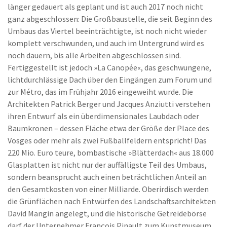
länger gedauert als geplant und ist auch 2017 noch nicht
ganz abgeschlossen: Die Großbaustelle, die seit Beginn des
Umbaus das Viertel beeinträchtigte, ist noch nicht wieder
komplett verschwunden, und auch im Untergrund wird es
noch dauern, bis alle Arbeiten abgeschlossen sind.
Fertiggestellt ist jedoch »La Canopée«, das geschwungene,
lichtdurchlässige Dach über den Eingängen zum Forum und
zur Métro, das im Frühjahr 2016 eingeweiht wurde. Die
Architekten Patrick Berger und Jacques Anziutti verstehen
ihren Entwurf als ein überdimensionales Laubdach oder
Baumkronen – dessen Fläche etwa der Größe der Place des
Vosges oder mehr als zwei Fußballfeldern entspricht! Das
220 Mio. Euro teure, bombastische »Blätterdach« aus 18.000
Glasplatten ist nicht nur der auffälligste Teil des Umbaus,
sondern beansprucht auch einen beträchtlichen Anteil an
den Gesamtkosten von einer Milliarde. Oberirdisch werden
die Grünflächen nach Entwürfen des Landschaftsarchitekten
David Mangin angelegt, und die historische Getreidebörse
darf der Unternehmer François Pinault zum Kunstmuseum