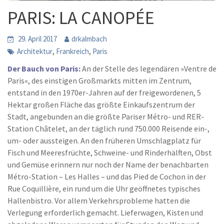
PARIS: LA CANOPÉE
29. April 2017
drkalmbach
,
,
Architektur
Frankreich
Paris
Der Bauch von Paris:
An der Stelle des legendären »Ventre de
Paris«, des einstigen Großmarkts mitten im Zentrum,
entstand in den 1970er-Jahren auf der freigewordenen, 5
Hektar großen Fläche das größte Einkaufszentrum der
Stadt, angebunden an die größte Pariser Métro- und RER-
Station Châtelet, an der täglich rund 750.000 Reisende ein-,
um- oder aussteigen. An den früheren Umschlagplatz für
Fisch und Meeresfrüchte, Schweine- und Rinderhälften, Obst
und Gemüse erinnern nur noch der Name der benachbarten
Métro-Station – Les Halles – und das Pied de Cochon in der
Rue Coquillière, ein rund um die Uhr geöffnetes typisches
Hallenbistro. Vor allem Verkehrsprobleme hatten die
Verlegung erforderlich gemacht. Lieferwagen, Kisten und