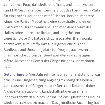
Jahrzehnte Fnac, das Medienkaufhaus, und neben weiteren
rund 170 Geschäften des Kommerz bot das Forum auch Platz
für ein großes Hallenbad mit 50-Meter-Becken, mehrere
Kinos, die Pariser Mediathek, eine Sporthalle und einen
Konzertsaal. Irgendwann aber sah man dem Forum des
Halles seine Jahre deutlich an, und der größtenteils
tageslichtlose Ort hatte sich zum sozialen Brennpunkt
entwickelt, zum Treffpunkt für Jugendliche aus den
Banlieues und Umschlagplatz für Drogen, auch wenn der
unaufhörliche Strom der Berufspendler und sonstigen
Métro-Nutzer das Gewirr der Gänge nie gänzlich veröden
ließ.
Gelb, uringelb:
Vier Jahrzehnte nach seiner Entstehung war
erneut eine Umgestaltung angesagt: Anfang des neuen
Jahrtausends rief Bürgermeister Bertrand Delanoë daher
Architekten, Stadt- und Landschaftsplaner zu einem
Ideenwettbewerb auf, das Forum und das Quartier des Halles
wieder attraktiver zu machen. Das gründliche Facelifting hat