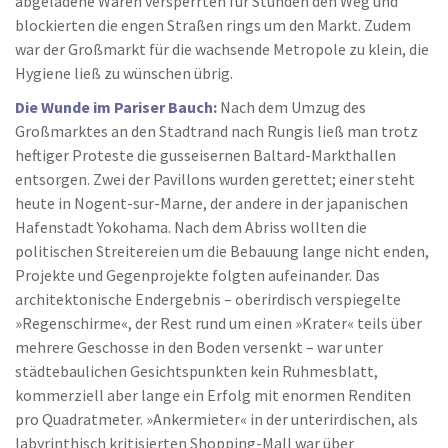
abgeladene Waren versperrten für Stunden den Weg und
blockierten die engen Straßen rings um den Markt. Zudem
war der Großmarkt für die wachsende Metropole zu klein, die
Hygiene ließ zu wünschen übrig.
Die Wunde im Pariser Bauch:
Nach dem Umzug des
Großmarktes an den Stadtrand nach Rungis ließ man trotz
heftiger Proteste die gusseisernen Baltard-Markthallen
entsorgen. Zwei der Pavillons wurden gerettet; einer steht
heute in Nogent-sur-Marne, der andere in der japanischen
Hafenstadt Yokohama. Nach dem Abriss wollten die
politischen Streitereien um die Bebauung lange nicht enden,
Projekte und Gegenprojekte folgten aufeinander. Das
architektonische Endergebnis – oberirdisch verspiegelte
»Regenschirme«, der Rest rund um einen »Krater« teils über
mehrere Geschosse in den Boden versenkt – war unter
städtebaulichen Gesichtspunkten kein Ruhmesblatt,
kommerziell aber lange ein Erfolg mit enormen Renditen
pro Quadratmeter. »Ankermieter« in der unterirdischen, als
labyrinthisch kritisierten Shopping-Mall war über