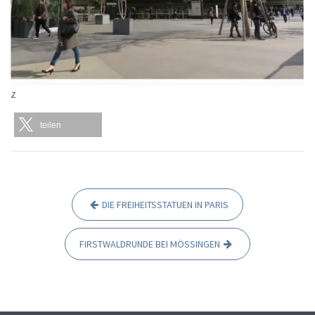
z
teilen
DIE FREIHEITSSTATUEN IN PARIS
B
e
FIRSTWALDRUNDE BEI MÖSSINGEN
i
t
r