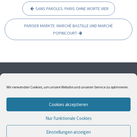
SANS PAROLES: PARIS OHNE WORTE VIER
B
e
PARISER MÄRKTE: MARCHÉ BASTILLE UND MARCHÉ
i
POPINCOURT
t
r
a
g
s
Ohne meine Einwilligung dürfen weder Fotos noch Texte
übernommen werden. Alle Fotos und Texte sind
n
Wir verwenden Cookies, um unsere Website und unseren Service zu optimieren.
urheberrechtlich geschützt. Bitte kontaktieren Sie mich,
a
wenn Sie Interesse an Bildern oder Texten haben.
v
Cookies akzeptieren
i
Nur funktionale Cookies
g
© All Right Reserved
Travel Way by
Acme Themes
a
BIENVENUE
ZWISCHENSTOPP
REISEFÜHRER
Einstellungen anzeigen