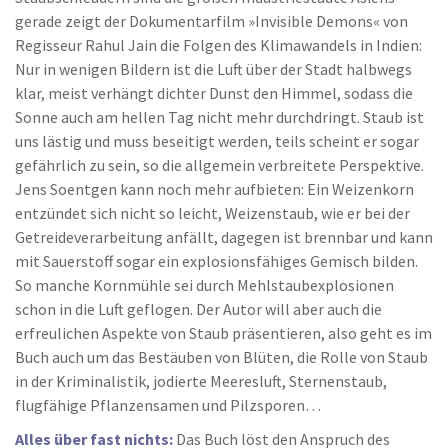
gerade zeigt der Dokumentarfilm »Invisible Demons« von
Regisseur Rahul Jain die Folgen des Klimawandels in Indien:
Nur in wenigen Bildern ist die Luft über der Stadt halbwegs
klar, meist verhängt dichter Dunst den Himmel, sodass die
Sonne auch am hellen Tag nicht mehr durchdringt. Staub ist
uns lästig und muss beseitigt werden, teils scheint er sogar
gefährlich zu sein, so die allgemein verbreitete Perspektive.
Jens Soentgen kann noch mehr aufbieten: Ein Weizenkorn
entzündet sich nicht so leicht, Weizenstaub, wie er bei der
Getreideverarbeitung anfällt, dagegen ist brennbar und kann
mit Sauerstoff sogar ein explosionsfähiges Gemisch bilden.
So manche Kornmühle sei durch Mehlstaubexplosionen
schon in die Luft geflogen. Der Autor will aber auch die
erfreulichen Aspekte von Staub präsentieren, also geht es im
Buch auch um das Bestäuben von Blüten, die Rolle von Staub
in der Kriminalistik, jodierte Meeresluft, Sternenstaub,
flugfähige Pflanzensamen und Pilzsporen…
Alles über fast nichts:
Das Buch löst den Anspruch des