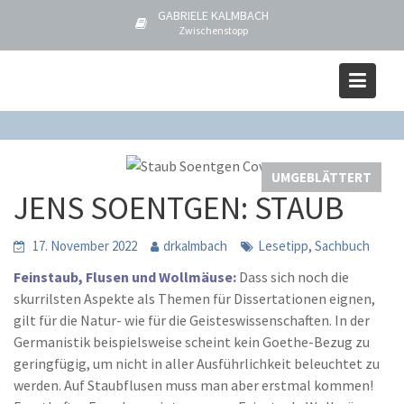
S
GABRIELE KALMBACH
k
Zwischenstopp
i
p
Blog
t
Home
UMGEBLÄTTERT
JENS SOENTGEN: STAUB
o
c
o
UMGEBLÄTTERT
n
JENS SOENTGEN: STAUB
t
e
,
17. November 2022
drkalmbach
Lesetipp
Sachbuch
n
t
Feinstaub, Flusen und Wollmäuse:
Dass sich noch die
skurrilsten Aspekte als Themen für Dissertationen eignen,
gilt für die Natur- wie für die Geisteswissenschaften. In der
Germanistik beispielsweise scheint kein Goethe-Bezug zu
geringfügig, um nicht in aller Ausführlichkeit beleuchtet zu
werden. Auf Staubflusen muss man aber erstmal kommen!