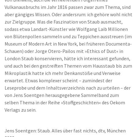
Vulkanausbruchs im Jahr 1816 passen zwar zum Thema, sind
aber gängiges Wissen. Oder andersrum: ich gehöre wohl nicht
zur Zielgruppe. Was die Faszination von Staub ausmacht,
sodass etwa Landart-Künstler wie Wolfgang Laib Millionen
von Blütenpollen sammeln und zu Teppichen ausstreuen (im
Museum of Modern Art in New York, bei früheren Documenta-
Schauen) oder Jorge Otero-Pailos mit »Ethics of Dust« in
London Staub konservieren, hätte ich interessant gefunden,
und auch bei den gestreiften Themen vom Hausstaub bis zum
Mikroplastik hatte ich mehr Denkanstöße und Verweise
erwartet. Etwas komplexer scheint – zumindest der
Leseprobe und dem Inhaltsverzeichnis nach zu urteilen – der
von Jens Soentgen herausgegebene Sammelband zum
selben Thema in der Reihe »Stoffgeschichten« des Oekom
Verlags zu sein.
Jens Soentgen: Staub. Alles über fast nichts, dtv, München