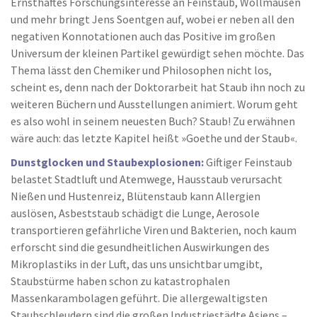
Ernsthaftes Forschungsinteresse an Feinstaub, Wollmäusen
und mehr bringt Jens Soentgen auf, wobei er neben all den
negativen Konnotationen auch das Positive im großen
Universum der kleinen Partikel gewürdigt sehen möchte. Das
Thema lässt den Chemiker und Philosophen nicht los,
scheint es, denn nach der Doktorarbeit hat Staub ihn noch zu
weiteren Büchern und Ausstellungen animiert. Worum geht
es also wohl in seinem neuesten Buch? Staub! Zu erwähnen
wäre auch: das letzte Kapitel heißt »Goethe und der Staub«.
Dunstglocken und Staubexplosionen:
Giftiger Feinstaub
belastet Stadtluft und Atemwege, Hausstaub verursacht
Nießen und Hustenreiz, Blütenstaub kann Allergien
auslösen, Asbeststaub schädigt die Lunge, Aerosole
transportieren gefährliche Viren und Bakterien, noch kaum
erforscht sind die gesundheitlichen Auswirkungen des
Mikroplastiks in der Luft, das uns unsichtbar umgibt,
Staubstürme haben schon zu katastrophalen
Massenkarambolagen geführt. Die allergewaltigsten
Staubschleudern sind die großen Industriestädte Asiens –