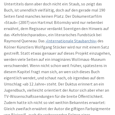
Untertitels dann aber doch nicht ein: Staub, so zeigt das
Buch, ist unendlich vielfältig, doch auf den gerade mal 190
Seiten fand manches keinen Platz. Der Dokumentarfilm
»Staub« (2007) von Hartmut Bitomsky wird nur nebenbei
erwähnt, dem Regisseur verdankt Soentgen den Hinweis auf
das »Kehrblechparadox«, ein literarisches Fundstück bei
Raymond Queneau. Das
»Internationale Staubarchiv«
des
Kölner Künstlers Wolfgang Stöcker wird nur mit einem Satz
gestreift. Statt etwas genauer auf dieses Projekt einzugehen,
werden viele Seiten auf ein imaginäres Wollmaus-Museum
verschwendet. Wenn nicht schon weit früher, spätestens in
diesem Kapitel fragt man sich, an wen sich dieses Buch
eigentlich wendet, und schaut nach, ob irgendwo auf dem
Umschlag »ab 12 Jahre« steht. Der Duktus erinnert an ein
Jugendbuch, vielleicht orientiert der Autor sich aber eher an
TV-Wissenschaftssendungen für die breite Öffentlichkeit.
Zudem hatte ich nicht so viel weithin Bekanntes erwartet:
Gleich zweifach erwähnt der Autor die giftigen Farbpigmente
von Bleiweiß, auch die verheerenden Folgen eines