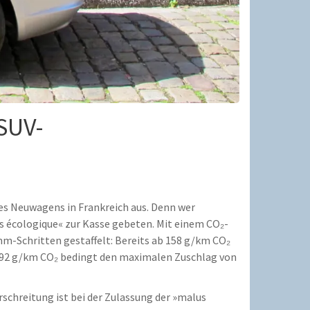
SUV-
ines Neuwagens in Frankreich aus. Denn wer
s écologique« zur Kasse gebeten. Mit einem CO₂-
amm-Schritten gestaffelt: Bereits ab 158 g/km CO₂
er 192 g/km CO₂ bedingt den maximalen Zuschlag von
schreitung ist bei der Zulassung der »malus