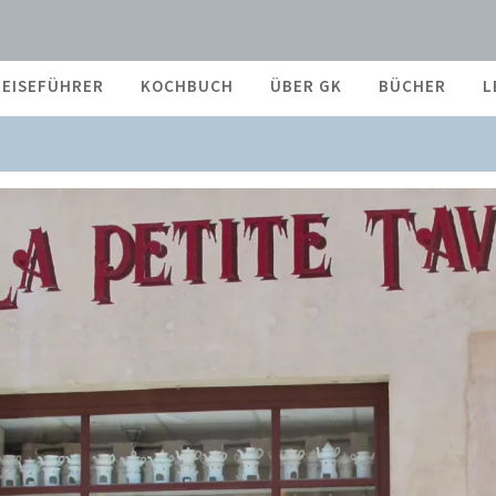
REISEFÜHRER
KOCHBUCH
ÜBER GK
BÜCHER
L
STEUER FÜR VERBRENNER UND SUV-GEWICHTSZU