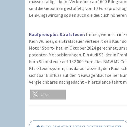
masse« fällig – beim Verbrenner ab 1600 Kilogram
sind die Gebühren gestaffelt, von 10 Euro pro Ki
Lenkungswirkung sollen auch die deutlich höheren 
Kaufpreis plus Strafsteuer:
Immer, wenn ich in Fr
Kein Wunder, die Strafsteuer verteuert den Kauf do
Motor Sport« hat im Oktober 2024 gerechnet, um d
potenten Motorisierungen. Ein Audi S3, der in Fran
Euro Strafsteuer auf 132.000 Euro. Das BMW M2 Coupé
Kfz-Steuersystem, das darauf abzielt, den Kauf s
sichtbar Einfluss auf den Neuwagenkauf seiner Bür
Vergleichbares nachgedacht – hierzulande fährt
teilen
RUCOLASALAT MIT ARTISCHOCKEN UND TOMATEN