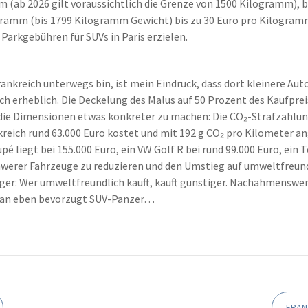
m (ab 2026 gilt voraussichtlich die Grenze von 1500 Kilogramm), 
logramm (bis 1799 Kilogramm Gewicht) bis zu 30 Euro pro Kilogra
Parkgebühren für SUVs in Paris erzielen.
ankreich unterwegs bin, ist mein Eindruck, dass dort kleinere Au
ch erheblich. Die Deckelung des Malus auf 50 Prozent des Kaufprei
ie Dimensionen etwas konkreter zu machen: Die CO₂-Strafzahlunge
kreich rund 63.000 Euro kostet und mit 192 g CO₂ pro Kilometer a
 liegt bei 155.000 Euro, ein VW Golf R bei rund 99.000 Euro, ein T
chwerer Fahrzeuge zu reduzieren und den Umstieg auf umweltfreund
ger: Wer umweltfreundlich kauft, kauft günstiger. Nachahmenswert
 man eben bevorzugt SUV-Panzer…
FRAN