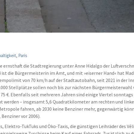
,
altigkeit
Paris
wie ernsthaft die Stadtregierung unter Anne Hidalgo der Luftvers
 ist die Bürgermeisterin im Amt, und mit »eiserner Hand« hat Ma
Tempolimit von 70 km/h auf der Stadtautobahn, seit 2021 in der Inn
00 Stellplätze sollen noch bis zur nächsten Bürgermeisterwahl v
5 €. Ebenfalls seit mehreren Jahren sind einige Viertel sonntags 
 werden – insgesamt 5,6 Quadratkilometer am rechten und linken 
Metropole fahren, ab 2030 keine Benziner mehr, gegenwärtig könn
 Benziner vor 2006).
, Elektro-TukTuks und Öko-Taxis, die günstigen Leihräder des Vélib
eispielsweise Zuschüsse beim Kauf eines Fahrrads. Zusätzlich zu 