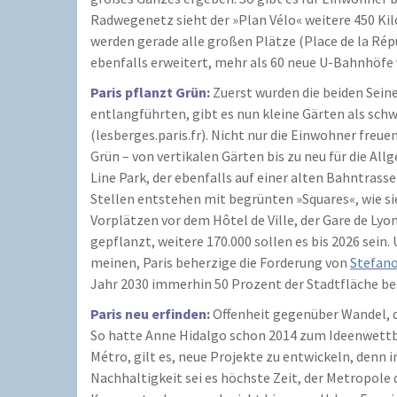
Radwegenetz sieht der »Plan Vélo« weitere 450 Ki
werden gerade alle großen Plätze (Place de la Rép
ebenfalls erweitert, mehr als 60 neue U-Bahnhöfe 
Paris pflanzt Grün:
Zuerst wurden die beiden Sei
entlangführten, gibt es nun kleine Gärten als sc
(lesberges.paris.fr). Nicht nur die Einwohner fre
Grün – von vertikalen Gärten bis zu neu für die A
Line Park, der ebenfalls auf einer alten Bahntrass
Stellen entstehen mit begrünten »Squares«, wie si
Vorplätzen vor dem Hôtel de Ville, der Gare de Ly
gepflanzt, weitere 170.000 sollen es bis 2026 sein
meinen, Paris beherzige die Forderung von
Stefan
Jahr 2030 immerhin 50 Prozent der Stadtfläche beg
Paris neu erfinden:
Offenheit gegenüber Wandel, d
So hatte Anne Hidalgo schon 2014 zum Ideenwettbe
Métro, gilt es, neue Projekte zu entwickeln, den
Nachhaltigkeit sei es höchste Zeit, der Metropole