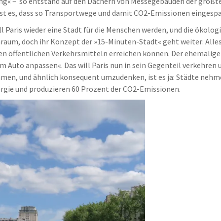
« – so entstand auf den Dächern von Messegebäuden der größte s
ist es, dass so Transportwege und damit CO2-Emissionen eingespa
l Paris wieder eine Stadt für die Menschen werden, und die ökolog
nraum, doch ihr Konzept der »15-Minuten-Stadt« geht weiter: All
 den öffentlichen Verkehrsmitteln erreichen können. Der ehemalig
 Auto anpassen«. Das will Paris nun in sein Gegenteil verkehren
ehmen, und ähnlich konsequent umzudenken, ist es ja: Städte nehme
ergie und produzieren 60 Prozent der CO2-Emissionen.