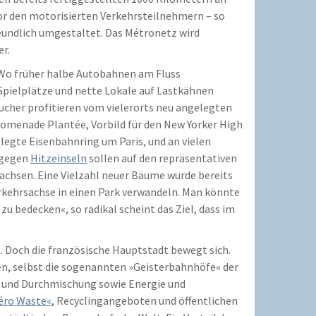
or den motorisierten Verkehrsteilnehmern – so
reundlich umgestaltet. Das Métronetz wird
er.
 Wo früher halbe Autobahnen am Fluss
Spielplätze und nette Lokale auf Lastkähnen
sucher profitieren vom vielerorts neu angelegten
Promenade Plantée, Vorbild für den New Yorker High
elegte Eisenbahnring um Paris, und an vielen
f gegen
Hitzeinseln
sollen auf den repräsentativen
achsen. Eine Vielzahl neuer Bäume wurde bereits
Verkehrsachse in einen Park verwandeln. Man könnte
u bedecken«, so radikal scheint das Ziel, dass im
. Doch die französische Hauptstadt bewegt sich.
en, selbst die sogenannten »Geisterbahnhöfe« der
g und Durchmischung sowie Energie und
éro Waste«
, Recyclingangeboten und öffentlichen