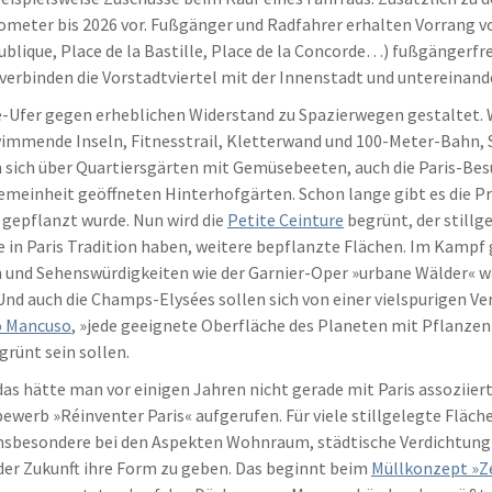
lometer bis 2026 vor. Fußgänger und Radfahrer erhalten Vorrang v
ublique, Place de la Bastille, Place de la Concorde…) fußgängerf
verbinden die Vorstadtviertel mit der Innenstadt und untereinand
ne-Ufer gegen erheblichen Widerstand zu Spazierwegen gestaltet.
hwimmende Inseln, Fitnesstrail, Kletterwand und 100-Meter-Bahn, 
uen sich über Quartiersgärten mit Gemüsebeeten, auch die Paris-Be
llgemeinheit geöffneten Hinterhofgärten. Schon lange gibt es die 
e gepflanzt wurde. Nun wird die
Petite Ceinture
begrünt, der stillg
e in Paris Tradition haben, weitere bepflanzte Flächen. Im Kamp
on und Sehenswürdigkeiten wie der Garnier-Oper »urbane Wälder« w
. Und auch die Champs-Elysées sollen sich von einer vielspurigen 
o Mancuso
, »jede geeignete Oberfläche des Planeten mit Pflanzen z
rünt sein sollen.
as hätte man vor einigen Jahren nicht gerade mit Paris assoziiert
werb »Réinventer Paris« aufgerufen. Für viele stillgelegte Fläch
n insbesondere bei den Aspekten Wohnraum, städtische Verdichtun
 der Zukunft ihre Form zu geben. Das beginnt beim
Müllkonzept »Z