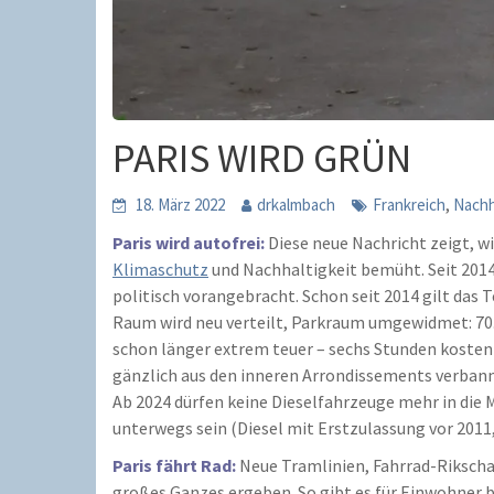
PARIS WIRD GRÜN
,
18. März 2022
drkalmbach
Frankreich
Nachh
Paris wird autofrei:
Diese neue Nachricht zeigt, 
Klimaschutz
und Nachhaltigkeit bemüht. Seit 2014
politisch vorangebracht. Schon seit 2014 gilt das 
Raum wird neu verteilt, Parkraum umgewidmet: 70.0
schon länger extrem teuer – sechs Stunden kosten 7
gänzlich aus den inneren Arrondissements verbannt
Ab 2024 dürfen keine Dieselfahrzeuge mehr in die 
unterwegs sein (Diesel mit Erstzulassung vor 2011,
Paris fährt Rad:
Neue Tramlinien, Fahrrad-Rikschas
großes Ganzes ergeben. So gibt es für Einwohner b