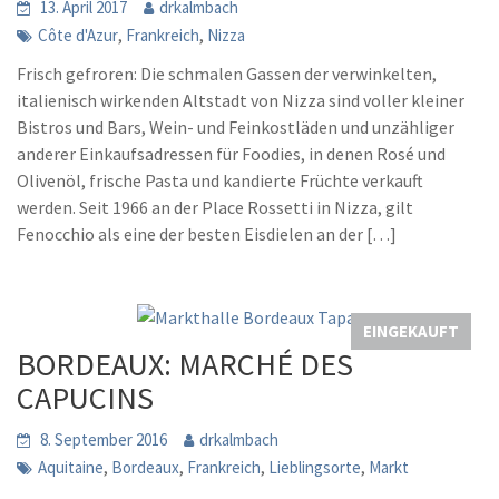
13. April 2017
drkalmbach
,
,
Côte d'Azur
Frankreich
Nizza
Frisch gefroren: Die schmalen Gassen der verwinkelten,
italienisch wirkenden Altstadt von Nizza sind voller kleiner
Bistros und Bars, Wein- und Feinkostläden und unzähliger
anderer Einkaufsadressen für Foodies, in denen Rosé und
Olivenöl, frische Pasta und kandierte Früchte verkauft
werden. Seit 1966 an der Place Rossetti in Nizza, gilt
Fenocchio als eine der besten Eisdielen an der […]
EINGEKAUFT
BORDEAUX: MARCHÉ DES
CAPUCINS
8. September 2016
drkalmbach
,
,
,
,
Aquitaine
Bordeaux
Frankreich
Lieblingsorte
Markt