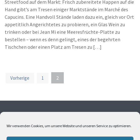
Streetfood auf dem Markt: Frisch zubereitete Happen auf die
Hand gibt’s am Tresen einiger Marktstände im Marché des
Capucins. Eine Handvoll Stände laden dazu ein, gleich vor Ort
appetitlich Angerichtetes zu probieren, ein Glas Wein zu
trinken oder bei Jean Mi eine Meeresfrüchte-Platte zu
bestellen – wenn es denn gelingt, eines der begehrten
Tischchen oder einen Platz am Tresen zu […]
2
Vorherige
1
S
e
i
t
Ohne meine Einwilligung dürfen weder Fotos noch Texte
e
übernommen werden. Alle Fotos und Texte sind
Wir verwenden Cookies, um unsere Website und unseren Service zu optimieren.
n
urheberrechtlich geschützt. Bitte kontaktieren Sie mich,
wenn Sie Interesse an Bildern oder Texten haben.
n